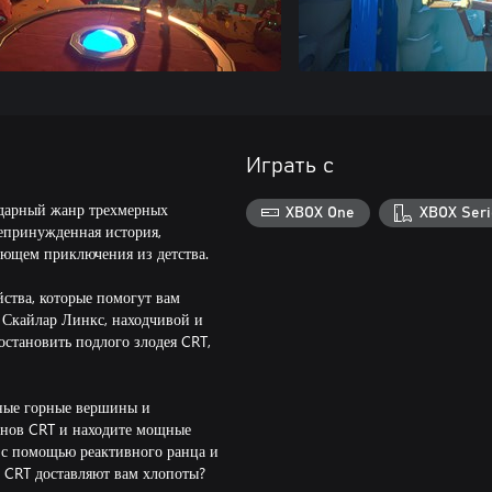
Играть с
ендарный жанр трехмерных
XBOX One
XBOX Seri
непринужденная история,
ающем приключения из детства.
ства, которые помогут вам
. Скайлар Линкс, находчивой и
остановить подлого злодея CRT,
нные горные вершины и
ьонов CRT и находите мощные
 с помощью реактивного ранца и
 CRT доставляют вам хлопоты?