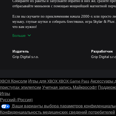
Собирайте их ракеты и запускайте обратно в них же, сразите пр
отбрасывайте миньонов с помощью мощнейшей магнитной перча
Если вы скучаете по приключениям начала 2000-х или просто л
музыку, глупые шутки и собирать блестяшки, игра Skylar & Plux:
что вам нужно!
Больше
Вооружитесь мощной механической рукой и колотите по роботам 
Используйте реактивный ранец, сферу времени и магнитную перч
способности! Исследуйте каждый сантиметр Clover Island и спаси
Издатель
Разработчик
CRT!
Grip Digital s.r.o.
Grip Digital s.r
XBOX Консоли
Игры для XBOX
XBOX Game Pass
Аксессуары 
приступах эпилепсии
Учетная запись Майкрософт
Поддержк
Игры
Русский (Россия)
Ваши варианты выбора параметров конфиденциаль
Конфиденциальность медицинских сведений потребителей