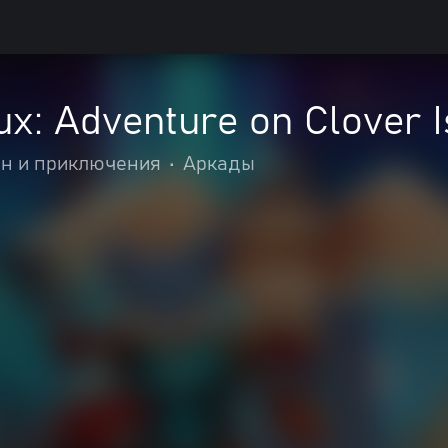
ux: Adventure on Clover 
н и приключения
•
Аркады