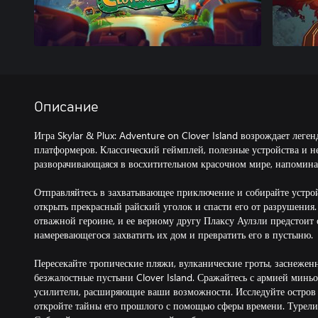
Описание
Игра Skylar & Plux: Adventure on Clover Island возрождает лег
платформеров. Классический геймплей, полезные устройства и 
разворачивающаяся в восхитительном красочном мире, напомин
Отправляйтесь в захватывающее приключение и собирайте устрой
открыть прекрасный райский уголок и спасти его от разрушения
отважной героине, и ее верному другу Плаксу Аулзли предстоит 
намеревающегося захватить их дом и превратить его в пустыню.
Пересекайте тропические пляжи, вулканические гроты, заснеже
безжалостные пустыни Clover Island. Сражайтесь с армией мин
усилители, расширяющие ваши возможности. Исследуйте остров
откройте тайны его прошлого с помощью сферы времени. Турели