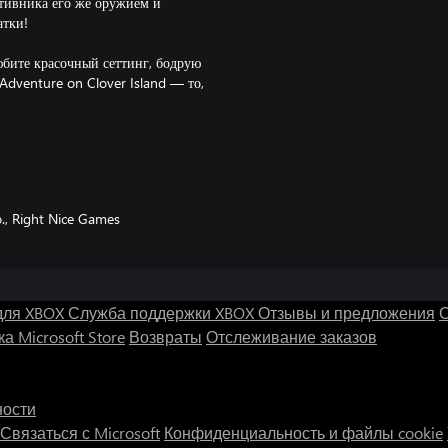
отивника его же оружием и
тки!
юбите красочный сеттинг, бодрую
 Adventure on Clover Island — то,
в свое удовольствие!
атку, чтобы усилить свои
те его обитателей от цепких лап
.o., Right Nice Games
для XBOX
Служба поддержки XBOX
Отзывы и предложения
С
а Microsoft Store
Возвраты
Отслеживание заказов
ности
Связаться с Microsoft
Конфиденциальность и файлы cookie