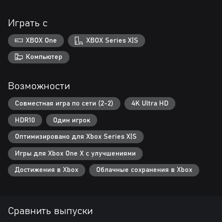
Играть с
XBOX One
XBOX Series X|S
Компьютер
Возможности
Совместная игра по сети (2-2)
4K Ultra HD
HDR10
Один игрок
Оптимизировано для Xbox Series X|S
Игры для Xbox One X с улучшениями
Достижения в Xbox
Облачные сохранения в Xbox
Сравнить выпуски