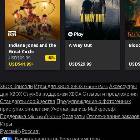
Indiana Jones and the
A Way Out
Bloo
Great Circle
USD$69.99
-40%
USD$41.99+
USD$29.99
USD$
XBOX Консоли
Игры для XBOX
XBOX Game Pass
Аксессуары
для XBOX
Служба поддержки XBOX
Отзывы и предложения
Стандарты сообщества
Предупреждение о фотогенных
приступах эпилепсии
Учетная запись Майкрософт
Поддержка Microsoft Store
Возвраты
Отслеживание заказов
Игры
Русский (Россия)
Ваши варианты выбора параметров