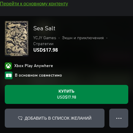
Перейти к основному контенту
Sea Salt
YCJY Games
•
Экшн и приключения
•
Стратегии
USD$17.98
Xbox Play Anywhere
В основном совместимо
КУПИТЬ
USD$17.98
ДОБАВИТЬ В СПИСОК ЖЕЛАНИЙ
● ● ●