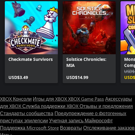
Checkmate Survivors
Solstice Chronicles:
Mons
MIA
Comp
USD$
USD$3.49
USD$14.99
USD$
XBOX Консоли
Игры для XBOX
XBOX Game Pass
Аксессуары
для XBOX
Служба поддержки XBOX
Отзывы и предложения
Стандарты сообщества
Предупреждение о фотогенных
приступах эпилепсии
Учетная запись Майкрософт
Поддержка Microsoft Store
Возвраты
Отслеживание заказов
Игры