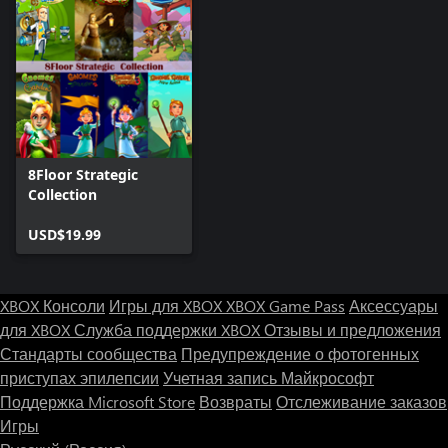
8Floor Strategic
Collection
USD$19.99
XBOX Консоли
Игры для XBOX
XBOX Game Pass
Аксессуары
для XBOX
Служба поддержки XBOX
Отзывы и предложения
Стандарты сообщества
Предупреждение о фотогенных
приступах эпилепсии
Учетная запись Майкрософт
Поддержка Microsoft Store
Возвраты
Отслеживание заказов
Игры