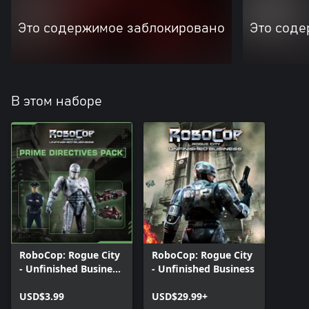
Это содержимое заблокировано
Это соде
В этом наборе
RoboCop: Rogue City
RoboCop: Rogue City
- Unfinished Business
- Unfinished Business
- Prime Directives
Pack
USD$3.99
USD$29.99+