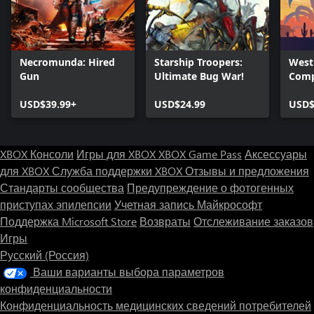
Necromunda: Hired
Starship Troopers:
West
Gun
Ultimate Bug War!
Comp
USD$39.99+
USD$24.99
USD$
XBOX Консоли
Игры для XBOX
XBOX Game Pass
Аксессуары
для XBOX
Служба поддержки XBOX
Отзывы и предложения
Стандарты сообщества
Предупреждение о фотогенных
приступах эпилепсии
Учетная запись Майкрософт
Поддержка Microsoft Store
Возвраты
Отслеживание заказов
Игры
Русский (Россия)
Ваши варианты выбора параметров
конфиденциальности
Конфиденциальность медицинских сведений потребителей