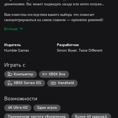
движениями. Вас может поджидать засада или нечто похуже...
Вам известны последствия вашего выбора, что помогает
сконцентрироваться на самом главном — принятии решений!
Вы можете видеть, что на уме у существ в этом враждебном
Больше
мире, готовом вот-вот взорваться. Скрыться или обернуть силы
подземелья против населяющих его монстров?
Только правильная позиция поможет выжить. Один неверный
Издатель
Разработчик
шаг — и всё кончено...
Humble Games
Simon Boxer, Twice Different
В темноте стоит ступать осторожно.
В неизвестности — ужас, что одолеть невозможно.
Играть с
Возможности первоначальной версии:
Компьютер
XBOX One
- 16 основных подземелий и 2 концовки, которые станут вашим
решающим испытанием.
XBOX Series X|S
Handheld
- Возможность разблокировать сложный режим для тех, кто
особенно любит страдать.
Возможности
- Возможность разблокировать ежедневные подземелья с 25+
особыми режимами игры.
4K Ultra HD
Один игрок
- 25+ дополнительных обходных подземелий с бонусами и
необычными встречами.
Переменная частота обновления
Более 60 кадров/с