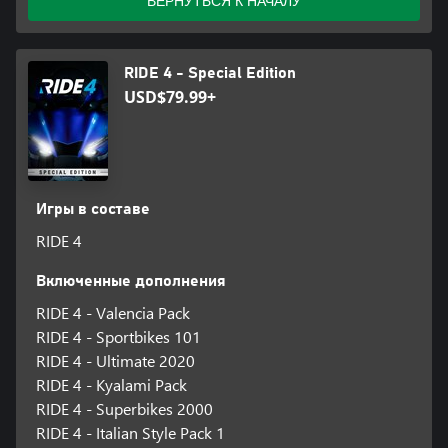
ВЕРНУТЬСЯ К НАЧАЛУ
СЕТЕВЫЕ СОРЕВНОВАНИЯ
Наслаждайтесь полноценными сетевыми
многопользовательскими заездами без тормозов благодаря
RIDE 4 - Special Edition
нашим выделенным серверам.
USD$79.99+
Владельцы версии игры для Xbox One не смогут играть по сети с
владельцами версии для Xbox Series X|S.
Игры в составе
RIDE 4
Включенные дополнения
RIDE 4 - Valencia Pack
RIDE 4 - Sportbikes 101
RIDE 4 - Ultimate 2020
RIDE 4 - Kyalami Pack
RIDE 4 - Superbikes 2000
RIDE 4 - Italian Style Pack 1