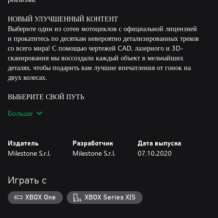
НОВЫЙ УЛУЧШЕННЫЙ КОНТЕНТ
Выберите один из сотен мотоциклов с официальной лицензией
и прокатитесь по десяткам невероятно детализированных треков
со всего мира! С помощью чертежей CAD, лазерного и 3D-
сканирования мы воссоздали каждый объект в мельчайших
деталях, чтобы подарить вам лучшие впечатления от гонок на
двух колесах.
ВЫБЕРИТЕ СВОЙ ПУТЬ
Управляйте своей судьбой в необычном и динамичном
Больше
приключении: выберите свой путь к успеху от местных
состязаний до профессиональных лиг. Покажите свое мастерство
в напряженных гонках, испытаниях способностей, трек-днях и
Издатель
Разработчик
Дата выпуска
множестве различных событий. Вы даже можете стать
Milestone S.r.l.
Milestone S.r.l.
07.10.2020
официальным испытателем новых моделей самых известных
производителей!
Играть с
ЦИКЛЫ ДНЯ/НОЧИ, СМЕНА ПОГОДЫ И ГОНКИ НА
ВЫНОСЛИВОСТЬ
XBOX One
XBOX Series X|S
RIDE 4 использует динамическую систему смены погодных
условий и полного цикла дня/ночи.