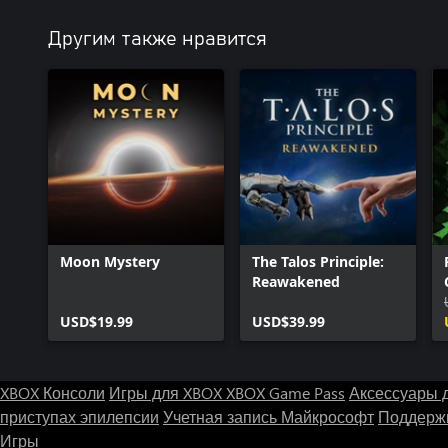
Другим также нравится
Moon Mystery
The Talos Principle:
Reawakened
USD$19.99
USD$39.99
XBOX Консоли
Игры для XBOX
XBOX Game Pass
Аксессуары 
приступах эпилепсии
Учетная запись Майкрософт
Поддержк
Игры