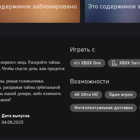
одержимое заблокировано
Это содержимое 
Играть с
 первого лица. Раскройте тайны
XBOX One
XBOX Seri
 Чтобы спасти дочь, вам придется
ры, решая головоломки.
Возможности
и, раскрывая тайны орбитальной
нь вашей дочери, либо изменить
4K Ultra HD
Один игрок
вания?
Интеллектуальная доставка
Дата выпуска
04.08.2020