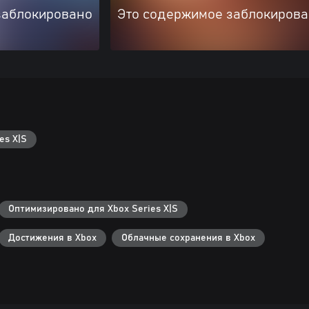
заблокировано
Это содержимое заблокиров
es X|S
Оптимизировано для Xbox Series X|S
Достижения в Xbox
Облачные сохранения в Xbox