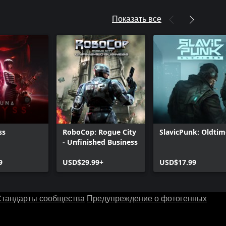
Показать все
ss
RoboCop: Rogue City
SlavicPunk: Oldtim
- Unfinished Business
9
USD$29.99+
USD$17.99
тандарты сообщества
Предупреждение о фотогенных