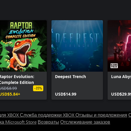
Raptor Evolution:
Deepest Trench
Luna Aby
Complete Edition
USD$8.99
-35%
USD$5.84+
USD$14.99
USD$29.9
для XBOX
Служба поддержки XBOX
Отзывы и предложения
С
а Microsoft Store
Возвраты
Отслеживание заказов