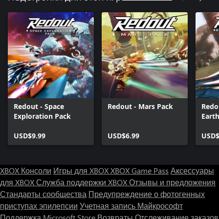
Redout - Space
Redout - Mars Pack
Redou
Exploration Pack
Eart
USD$9.99
USD$6.99
USD$
XBOX Консоли
Игры для XBOX
XBOX Game Pass
Аксессуары
для XBOX
Служба поддержки XBOX
Отзывы и предложения
Стандарты сообщества
Предупреждение о фотогенных
приступах эпилепсии
Учетная запись Майкрософт
Поддержка Microsoft Store
Возвраты
Отслеживание заказов