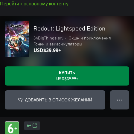
Перейти к основному контенту
Redout: Lightspeed Edition
34BigThings srl
•
Экшн и приключения
•
Гонки и авиасимуляторы
USD$39.99+
КУПИТЬ
USD$39.99+
ДОБАВИТЬ В СПИСОК ЖЕЛАНИЙ
● ● ●
6+