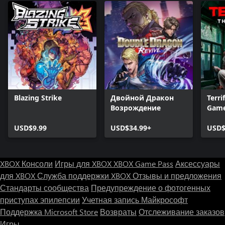
Blazing Strike
Двойной Дракон
Terri
Возрождение
Gam
USD$9.99
USD$34.99+
USD$
XBOX Консоли
Игры для XBOX
XBOX Game Pass
Аксессуары
для XBOX
Служба поддержки XBOX
Отзывы и предложения
Стандарты сообщества
Предупреждение о фотогенных
приступах эпилепсии
Учетная запись Майкрософт
Поддержка Microsoft Store
Возвраты
Отслеживание заказов
Игры