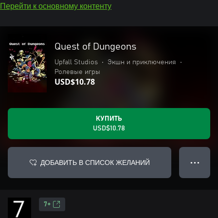
Перейти к основному контенту
Quest of Dungeons
Upfall Studios
•
Экшн и приключения
•
Ролевые игры
USD$10.78
КУПИТЬ
USD$10.78
ДОБАВИТЬ В СПИСОК ЖЕЛАНИЙ
● ● ●
7+