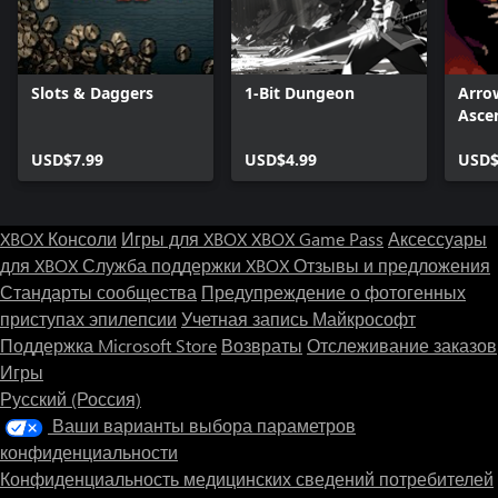
Slots & Daggers
1-Bit Dungeon
Arro
Asce
USD$7.99
USD$4.99
USD$
XBOX Консоли
Игры для XBOX
XBOX Game Pass
Аксессуары
для XBOX
Служба поддержки XBOX
Отзывы и предложения
Стандарты сообщества
Предупреждение о фотогенных
приступах эпилепсии
Учетная запись Майкрософт
Поддержка Microsoft Store
Возвраты
Отслеживание заказов
Игры
Русский (Россия)
Ваши варианты выбора параметров
конфиденциальности
Конфиденциальность медицинских сведений потребителей