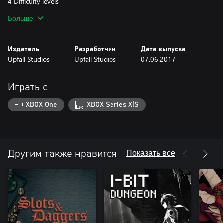
4 Difficulty levels
Permadeath - Once you die, game over man, game over!
Больше
Shop - buy and sell items/weapons
Leaderboards - compare your Adventure points with the
community
Издатель
Разработчик
Дата выпуска
Upfall Studios
Upfall Studios
07.06.2017
Играть с
XBOX One
XBOX Series X|S
Показать все
Другим также нравится