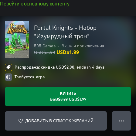
Перейти к основному контенту
Portal Knights - Набор
"Изумрудный трон"
505 Games
•
Экшн и приключения
USD$3.99
USD$1.99
Распродажа: скидка USD$2.00, ends in 4 days
Требуется игра
КУПИТЬ
USD$3.99
USD$1.99
ДОБАВИТЬ В СПИСОК ЖЕЛАНИЙ
● ● ●