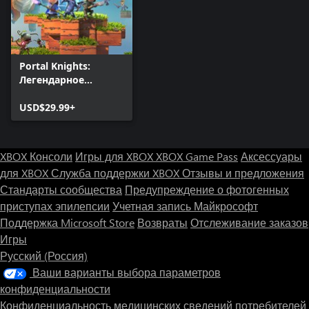
Portal Knights:
Легендарное
издание
USD$29.99+
XBOX Консоли
Игры для XBOX
XBOX Game Pass
Аксессуары
для XBOX
Служба поддержки XBOX
Отзывы и предложения
Стандарты сообщества
Предупреждение о фотогенных
приступах эпилепсии
Учетная запись Майкрософт
Поддержка Microsoft Store
Возвраты
Отслеживание заказов
Игры
Русский (Россия)
Ваши варианты выбора параметров
конфиденциальности
Конфиденциальность медицинских сведений потребителей