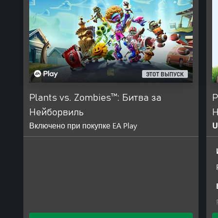
ЭТОТ ВЫПУСК
Plants vs. Zombies™: Битва за
P
Нейборвиль
Н
Включено при покупке EA Play
U