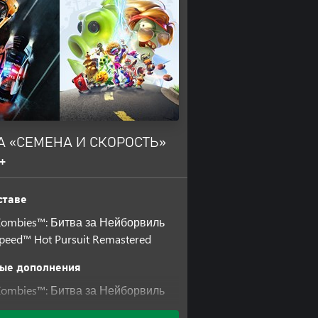
A «СЕМЕНА И СКОРОСТЬ»
+
ставе
. Zombies™: Битва за Нейборвиль
Speed™ Hot Pursuit Remastered
ые дополнения
. Zombies™: Битва за Нейборвиль
 до Deluxe