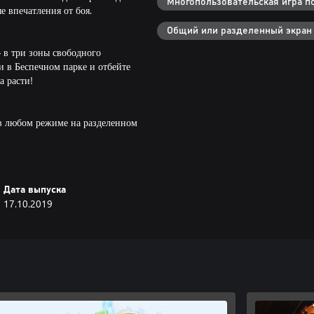
Многопользовательская игра по
 впечатления от боя.
Общий или разделенный экран
 в три зоны свободного
и в Беспечном парке и отбейте
а расти!
 в любом режиме на разделенном
ля свободного перемещения или
льзовательской игре, вмещающей
Дата выпуска
льной информации см.
17.10.2019