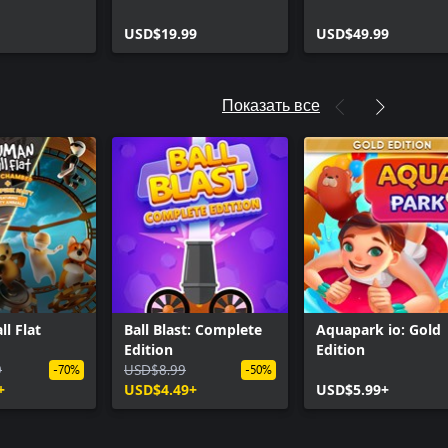
ль — 1 000
Нейборвиль — 2 000
Нейборвиль — 5 
х звезд
радужных звезд
USD$19.99
радужных звезд (
USD$49.99
(+500
500 дополнитель
тельно)
дополнительно)
Показать все
l Flat
Ball Blast: Complete
Aquapark io: Gold
Edition
Edition
9
USD$8.99
-70%
-50%
+
USD$4.49+
USD$5.99+