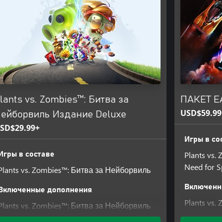
lants vs. Zombies™: Битва за
ПАКЕТ E
USD$59.99
ейборвиль Издание Deluxe
SD$29.99+
Игры в со
Plants vs
Игры в составе
Need for 
Plants vs. Zombies™: Битва за Нейборвиль
Включенн
Включенные дополнения
Plants vs
Plants vs. Zombies™: Битва за Нейборвиль
Улучшение
Улучшение до Deluxe