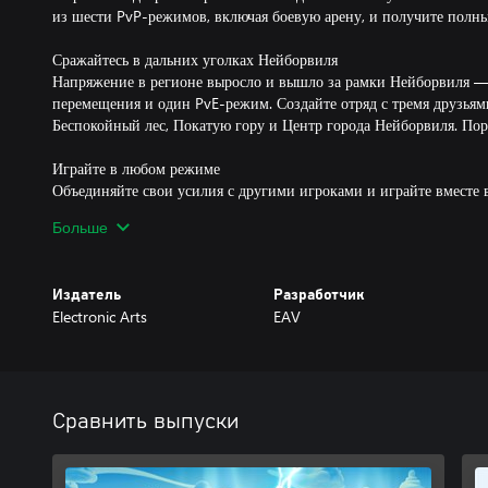
из шести PvP-режимов, включая боевую арену, и получите полные
Сражайтесь в дальних уголках Нейборвиля
Напряжение в регионе выросло и вышло за рамки Нейборвиля —
перемещения и один PvE-режим. Создайте отряд с тремя друзьям
Беспокойный лес, Покатую гору и Центр города Нейборвиля. Пор
Играйте в любом режиме
Объединяйте свои усилия с другими игроками и играйте вместе
экране. Пригласите до 3 игроков в битву в оживленных зонах д
Больше
устройте гигантскую пригородную заварушку в сетевой многопо
до 24 игроков.
Издатель
Разработчик
Применяются условия и ограничения. Для получения дополните
Electronic Arts
EAV
www.ea.com/ru-ru/legal.
Сравнить выпуски