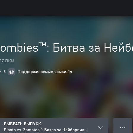
 Zombies™: Битва за Ней
лялки
: 6
Поддерживаемые языки: 14
ВЫБРАТЬ ВЫПУСК
● ● ●
Plants vs. Zombies™: Битва за Нейборвиль