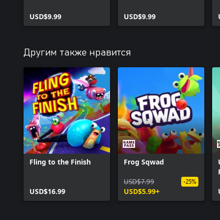
Нейборвиль
Нейборвиль
Улучшение до
USD$9.99
Издание Season’s
USD$9.99
Deluxe
Eatingz
Другим также нравится
Fling to the Finish
Frog Sqwad
USD$7.99
-25%
USD$16.99
USD$5.99+