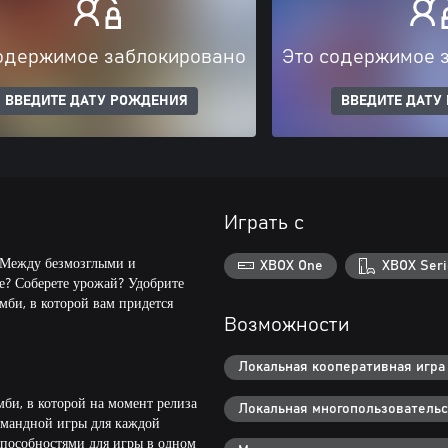
одержимое заблокировано
Это содержимое 
ВВЕДИТЕ ДАТУ РОЖДЕНИЯ
ВВЕДИТЕ ДАТУ
Играть с
. Между безмозглыми и
XBOX One
XBOX Seri
е? Соберете урожай? Удобрите
мби, в которой вам придется
Возможности
Локальная кооперативная игра 
мби, в которой на момент релиза
Локальная многопользовательск
командной игры для каждой
способностями для игры в одном