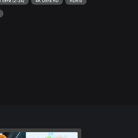
 сети (2-24)
4K Ultra HD
HDR10