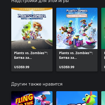
Надстройки для этой игры
Plants vs. Zombies™:
Plants vs. Zombies™:
Битва за
Битва за
Нейборвиль
Нейборвиль
Улучшение до
USD$9.99
Издание Season’s
USD$9.99
Deluxe
Eatingz
Другим также нравится