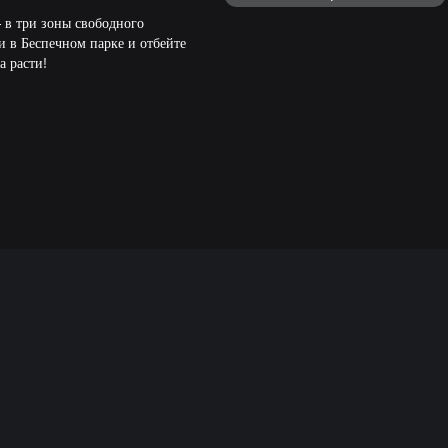
 в три зоны свободного
и в Беспечном парке и отбейте
а расти!
 в любом режиме на разделенном
ля свободного перемещения или
ьзовательской игре для 24