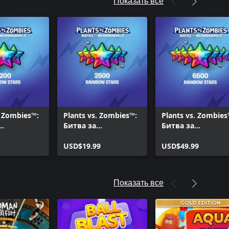
Показать все
. Zombies™:
Plants vs. Zombies™:
Plants vs. Zombies
Битва за
Битва за
ль — 1 000
Нейборвиль — 2 000
Нейборвиль — 5 
х звезд
радужных звезд
USD$19.99
радужных звезд (
USD$49.99
(+500
500 дополнитель
тельно)
дополнительно)
Показать все