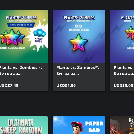
Plants vs. Zombies™:
Plants vs. Zombies™:
Plants vs
Битва за
Битва за
Битва за
Нейборвиль –
Нейборвиль — 500
Нейборви
звёздный набор
USD$7.49
радужных звезд
USD$4.99
радужны
USD$9.99
(+200
дополни