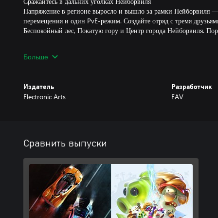
Сражайтесь в дальних уголках Нейборвиля
Напряжение в регионе выросло и вышло за рамки Нейборвиля —
перемещения и один PvE-режим. Создайте отряд с тремя друзьям
Беспокойный лес, Покатую гору и Центр города Нейборвиля. Пор
Играйте в любом режиме
Больше
Объединяйте свои усилия с другими игроками и играйте вместе
экране. Пригласите до 3 игроков в битву в оживленных зонах д
устройте гигантскую пригородную заварушку в сетевой многопол
Издатель
Разработчик
игроков.
Electronic Arts
EAV
Сравнить выпуски