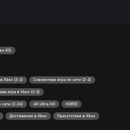
es X|S
в Xbox (2-2)
Совместная игра по сети (2-2)
ая игра в Xbox (2-2)
 сети (2-24)
4K Ultra HD
HDR10
Достижения в Xbox
Присутствие в Xbox