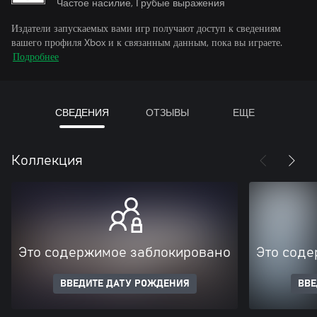
Частое насилие, Грубые выражения
Издатели запускаемых вами игр получают доступ к сведениям
вашего профиля Xbox и к связанным данным, пока вы играете.
Подробнее
СВЕДЕНИЯ
ОТЗЫВЫ
ЕЩЕ
Коллекция
Это содержимое заблокировано
Это соде
ВВЕДИТЕ ДАТУ РОЖДЕНИЯ
ВВЕ