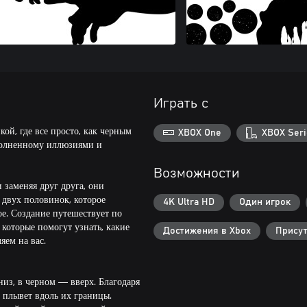
Играть с
й, где все просто, как черным
XBOX One
XBOX Seri
полненному иллюзиями и
Возможности
 заменяя друг друга, они
двух половинок, которое
4K Ultra HD
Один игрок
ое. Создание путешествует по
 которые помогут узнать, какие
Достижения в Xbox
Присут
яем на вас.
низ, в черном — вверх. Благодаря
е плывет вдоль их границы.