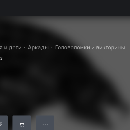
я и дети
•
Аркады
•
Головоломки и викторины
27
Й
● ● ●