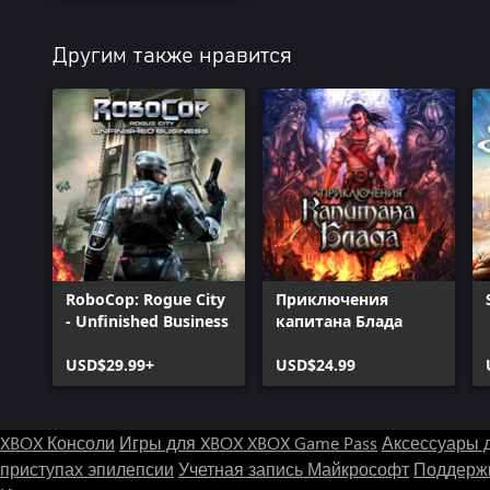
Другим также нравится
RoboCop: Rogue City
Приключения
- Unfinished Business
капитана Блада
USD$29.99+
USD$24.99
XBOX Консоли
Игры для XBOX
XBOX Game Pass
Аксессуары 
приступах эпилепсии
Учетная запись Майкрософт
Поддержк