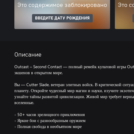
Это содержимое заблокировано
Это с
ВВЕДИТЕ ДАТУ РОЖДЕНИЯ
Описание
Outcast – Second Contact — полный ремейк культовой игры Out
экшенов в открытом мире.
Вы — Cutter Slade, ветеран элитных войск. В критической ситу
планету. Откройте чудесный мир магии и науки, изучите экзотиче
узнайте тайны развитой цивилизации. Живой мир требует верны
вселенные.
- 50+ часов зрелищного приключения
- Яркие бои с разнообразным оружием
- Полная свобода в необъятном мире