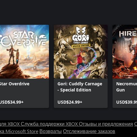
Star Overdrive
Gori: Cuddly Carnage
Necromun
- Special Edition
Gun
USD$34.99+
USD$24.99+
USD$39.9
для XBOX
Служба поддержки XBOX
Отзывы и предложения
С
а Microsoft Store
Возвраты
Отслеживание заказов