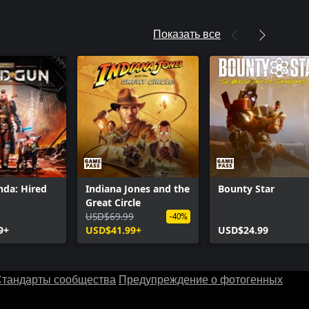
Показать все
da: Hired
Indiana Jones and the
Bounty Star
Great Circle
USD$69.99
-40%
9+
USD$41.99+
USD$24.99
тандарты сообщества
Предупреждение о фотогенных