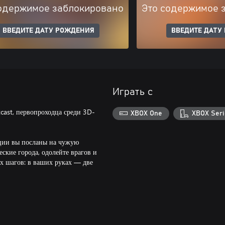
одержимое заблокировано
Это содержимое 
ВВЕДИТЕ ДАТУ РОЖДЕНИЯ
ВВЕДИТЕ ДАТУ
Играть с
cast, первопроходца среди 3D-
XBOX One
XBOX Seri
ации вы посланы на чужую
ские города, одолейте врагов и
х шагов: в ваших руках — две