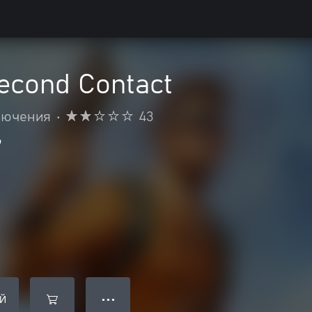
Second Contact
лючения
•
43
9
Й
● ● ●