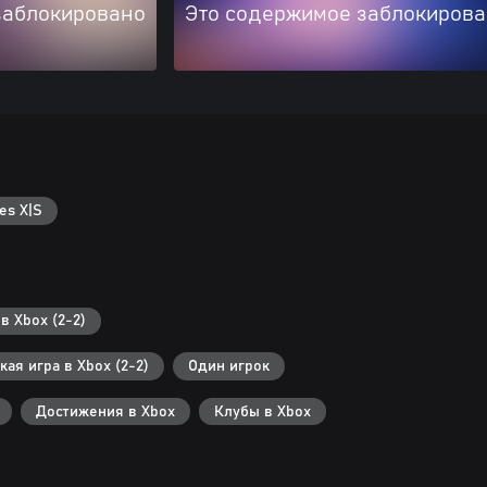
заблокировано
Это содержимое заблокиров
es X|S
в Xbox (2-2)
ая игра в Xbox (2-2)
Один игрок
Достижения в Xbox
Клубы в Xbox