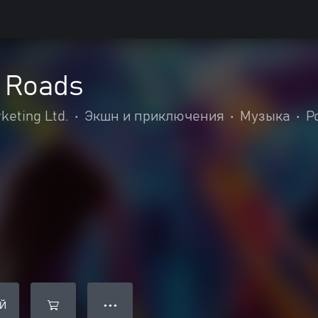
t Roads
keting Ltd.
•
Экшн и приключения
•
Музыка
•
Р
Й
● ● ●