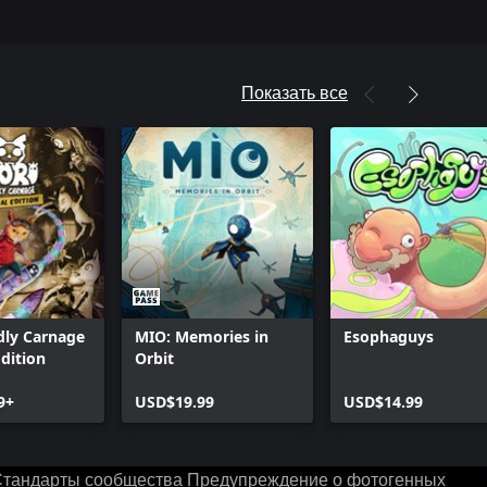
Показать все
dly Carnage
MIO: Memories in
Esophaguys
Edition
Orbit
9+
USD$19.99
USD$14.99
тандарты сообщества
Предупреждение о фотогенных