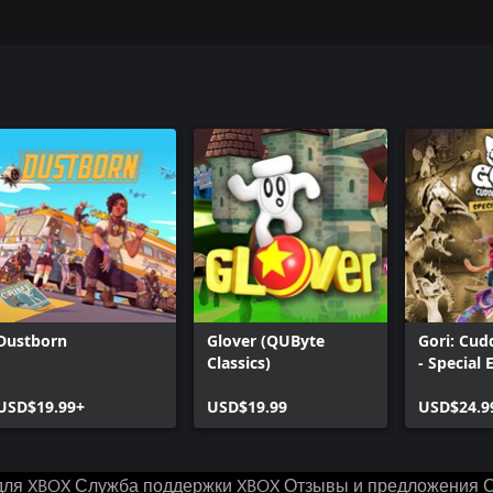
Dustborn
Glover (QUByte
Gori: Cud
Classics)
- Special 
USD$19.99+
USD$19.99
USD$24.9
для XBOX
Служба поддержки XBOX
Отзывы и предложения
С