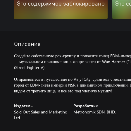
Это содержимое заблокировано
Это с
Описание
Создайте собственную рок-группу и положите конец EDM-имп
— музыкальном приключении в жанре экшен от Wan Hazmer (Fin
(Street Fighter V).
Отправляйтесь в путешествие по Vinyl City, сразитесь с местным
город от EDM-гнета империи NSR в динамичном приключении, г
видом от третьего лица, и все это под улетную музыку!
Издатель
Разработчик
Sold Out Sales and Marketing
Metronomik SDN. BHD.
Ltd.