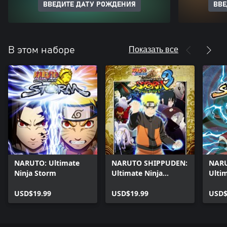
ВВЕДИТЕ ДАТУ РОЖДЕНИЯ
ВВЕ
Показать все
В этом наборе
NARUTO: Ultimate
NARUTO SHIPPUDEN:
NARU
Ninja Storm
Ultimate Ninja
Ulti
STORM 3 Full Burst
STOR
USD$19.99
USD$19.99
USD$