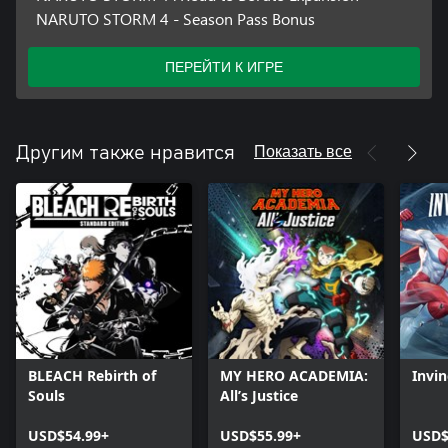
NARUTO STORM 4 - Season Pass Bonus
ПЕРЕЙТИ К ИГРЕ
Показать все
Другим также нравится
BLEACH Rebirth of
MY HERO ACADEMIA:
Invin
Souls
All’s Justice
USD$54.99+
USD$55.99+
USD$