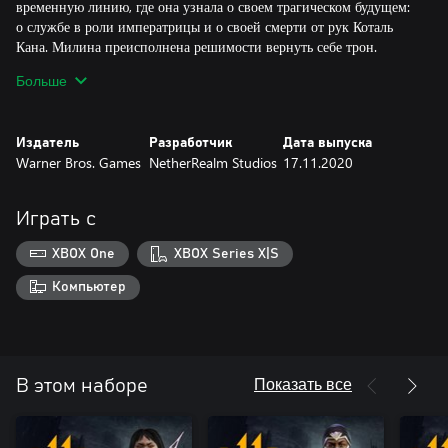
временную линию, где она узнала о своем трагическом будущем:
о службе в роли императрицы и о своей смерти от рук Коталь
Кана. Милина преисполнена решимости вернуть себе трон.
Больше
Рейн
Рейн решил вступить в армию Эдении, чтобы обеспечить себе
Издатель
Разработчик
Дата выпуска
будущее. Его стратегический гений принес Рейну славу и
Warner Bros. Games
NetherRealm Studios
17.11.2020
продвижение по службе. Он использовал свое положение, чтобы
выяснить, кто были его биологические родители. Рейн узнал, что
является наполовину богом. Теперь он сражается за свое
Играть с
законное место в пантеоне богов Эдении.
XBOX One
XBOX Series X|S
Компьютер
Показать все
В этом наборе