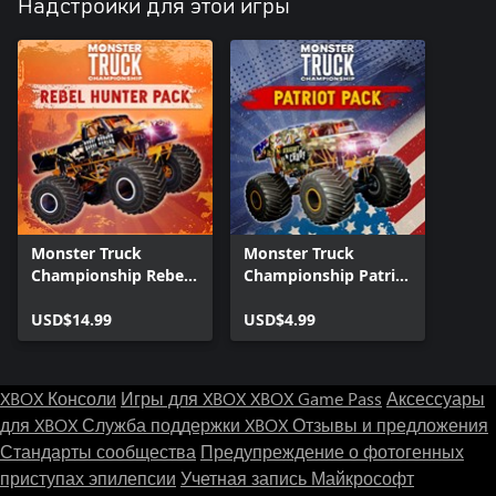
Надстройки для этой игры
Monster Truck
Monster Truck
Championship Rebel
Championship Patriot
Hunter Pack Xbox
Pack Xbox Series X|S
Series X|S
USD$14.99
USD$4.99
XBOX Консоли
Игры для XBOX
XBOX Game Pass
Аксессуары
для XBOX
Служба поддержки XBOX
Отзывы и предложения
Стандарты сообщества
Предупреждение о фотогенных
приступах эпилепсии
Учетная запись Майкрософт