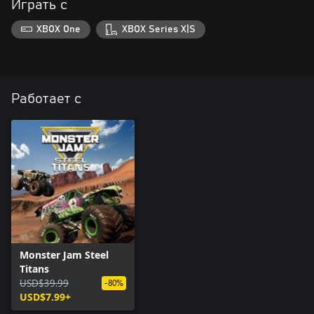
Играть с
XBOX One
XBOX Series X|S
Работает с
Monster Jam Steel
Titans
USD$39.99
-80%
USD$7.99+