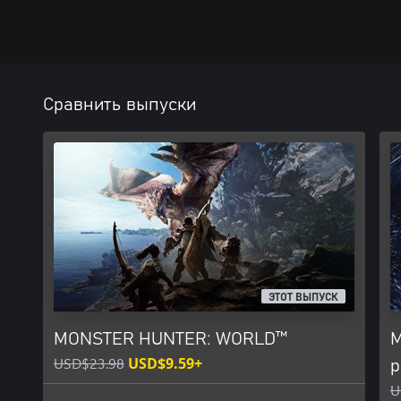
Сравнить выпуски
ЭТОТ ВЫПУСК
MONSTER HUNTER: WORLD™
M
USD$23.98
USD$9.59+
р
U