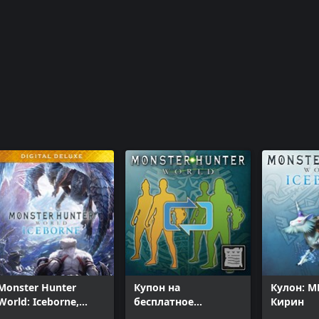
Monster Hunter
Купон на
Кулон: M
World: Iceborne,
бесплатное
Кирин
издание Digital
изменение