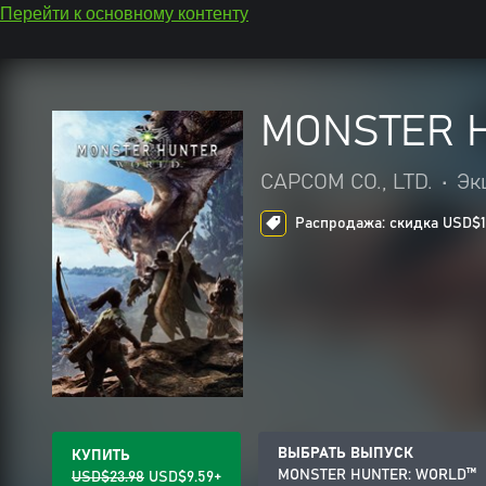
Перейти к основному контенту
MONSTER 
CAPCOM CO., LTD.
•
Эк
Распродажа: скидка USD$14.
ВЫБРАТЬ ВЫПУСК
КУПИТЬ
MONSTER HUNTER: WORLD™
USD$23.98
USD$9.59+