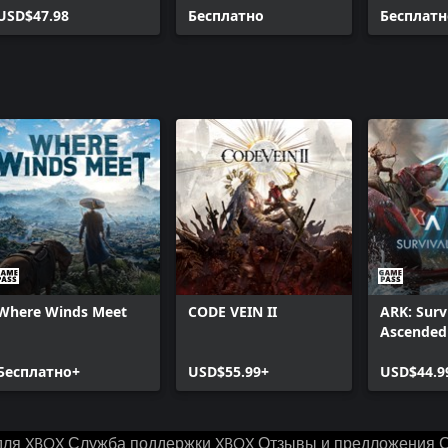
Deluxe
USD$47.98
персонажа
Бесплатно
Бесплатн
Where Winds Meet
CODE VEIN II
ARK: Surv
Ascended
Бесплатно+
USD$55.99+
USD$44.9
для XBOX
Служба поддержки XBOX
Отзывы и предложения
С