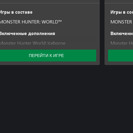
Игры в составе
Игры в со
MONSTER HUNTER: WORLD™
MONSTER
Включенные дополнения
Включенн
Monster Hunter World: Iceborne
Monster Hu
Deluxe
ПЕРЕЙТИ К ИГРЕ
Monster Hu