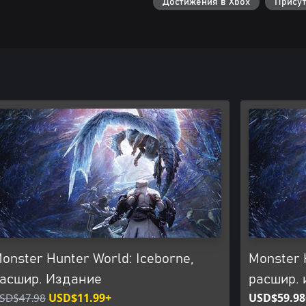
Достижения в Xbox
Присут
onster Hunter World: Iceborne,
Monster 
асшир. Издание
расшир. 
SD$47.98
USD$11.99+
USD$59.98