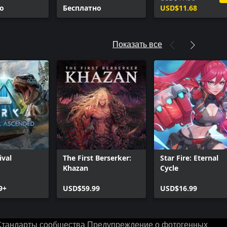
о
Бесплатно
USD$11.68
Показать все
ival
The First Berserker:
Star Fire: Eternal
Khazan
Cycle
9+
USD$59.99
USD$16.99
тандарты сообщества
Предупреждение о фотогенных