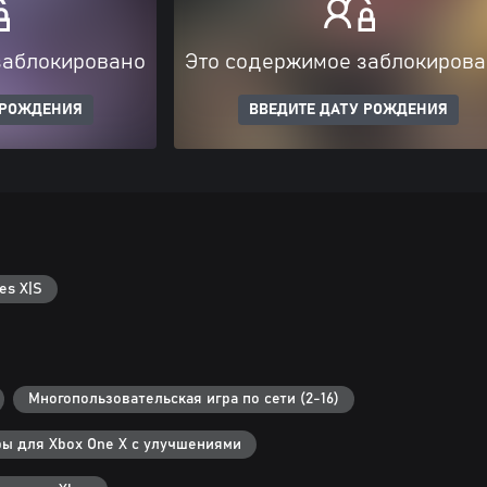
заблокировано
Это содержимое заблокиров
 РОЖДЕНИЯ
ВВЕДИТЕ ДАТУ РОЖДЕНИЯ
es X|S
Многопользовательская игра по сети (2-16)
ры для Xbox One X с улучшениями