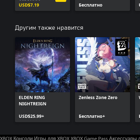
USD$7.19
Бесплатно
Другим также нравится
ELDEN RING
Zenless Zone Zero
NIGHTREIGN
USD$25.99+
Бесплатно+
XBOX Консоли
Игры для XBOX
XBOX Game Pass
Аксессуары 