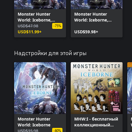
Monster Hunter
Monster Hunter
World: Iceborne,
World: Iceborne,
расшир. Издание
USD$47.98
расшир. издание
-75%
USD$11.99+
Digital Deluxe
USD$59.98+
Надстройки для этой игры
Monster Hunter
MHW:I - бесплатный
World: Iceborne
коллекционный
USD$35.98
набор материалов
-80%