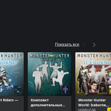
Показать все
H Riders —
Комплект
Monster Hunter
дополнительных
World: Iceborne,
жестов 1
комплект Deluxe
USD$17.98
-