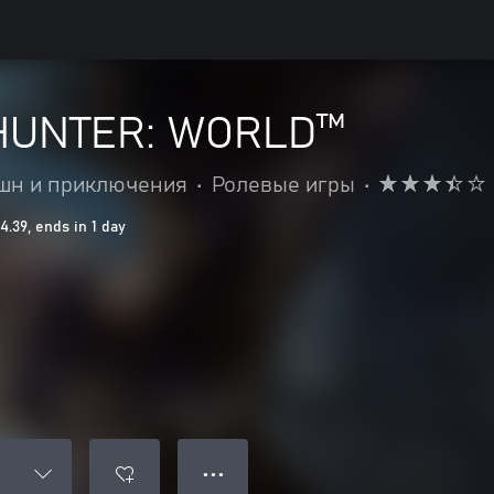
HUNTER: WORLD™
шн и приключения
•
Ролевые игры
•
39, ends in 1 day
● ● ●