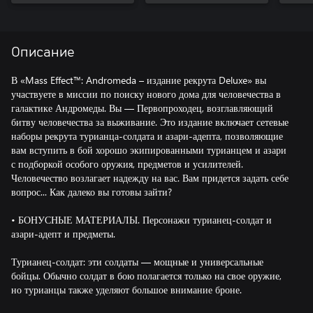
адеп
Описание
В «Mass Effect™: Andromeda – издание рекрута Deluxe» вы
участвуете в миссии по поиску нового дома для человечества в
галактике Андромеды. Вы — Первопроходец, возглавляющий
битву человечества за выживание. Это издание включает сетевые
наборы рекрута турианца-солдата и азари-адепта, позволяющие
вам вступить в бой хорошо экипированными турианцем и азари
с подборкой особого оружия, предметов и усилителей.
Человечество возлагает надежду на вас. Вам придется задать себе
вопрос... Как далеко вы готовы зайти?
• БОНУСНЫЕ МАТЕРИАЛЫ. Персонажи турианец-солдат и
азари-адепт и предметы.
Турианец-солдат: эти солдаты — мощные и универсальные
бойцы. Обычно солдат в бою полагается только на свое оружие,
но турианцы также уделяют большое внимание броне.