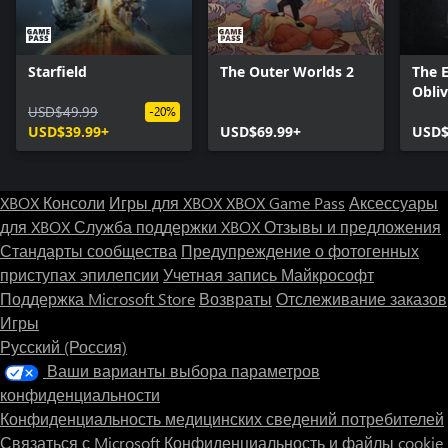
Starfield
The Outer Worlds 2
The E
Obli
USD$49.99
- Del
-20%
USD$39.99+
USD$69.99+
Upgr
USD$
XBOX Консоли
Игры для XBOX
XBOX Game Pass
Аксессуары
для XBOX
Служба поддержки XBOX
Отзывы и предложения
Стандарты сообщества
Предупреждение о фотогенных
приступах эпилепсии
Учетная запись Майкрософт
Поддержка Microsoft Store
Возвраты
Отслеживание заказов
Игры
Русский (Россия)
Ваши варианты выбора параметров
конфиденциальности
Конфиденциальность медицинских сведений потребителей
Связаться с Microsoft
Конфиденциальность и файлы cookie