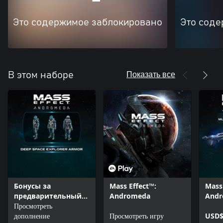
Это содержимое заблокировано
Это соде
Показать все
В этом наборе
Бонусы за
Mass Effect™:
Mass
предварительный
Andromeda
And
заказ Mass Effect™:
Просмотреть
Сете
Andromeda
дополнение
Просмотреть игру
рекр
USD$