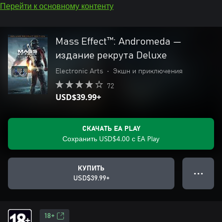
Перейти к основному контенту
Mass Effect™: Andromeda —
издание рекрута Deluxe
Electronic Arts
•
Экшн и приключения
72
USD$39.99+
СКАЧАТЬ EA PLAY
Сохранить USD$4.00 с EA Play
КУПИТЬ
● ● ●
USD$39.99+
18+