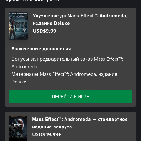
o необычное оружие (x2): «Циклон»;
o редкую модификацию №1: ствол дробовика;
Улучшение до Mass Effect™: Andromeda,
o редкую модификацию №2: ствол штурмовой винтовки;
издание Deluxe
o необычную модификацию №1: запасные заряды дробовика;
USD$9.99
o необычную модификацию №2: обойма штурмовой винтовки;
o снаряжение: комплект коммандо;
o большой набор припасов 1 (x5): наборы первой помощи,
Включенные дополнения
боеприпасов и возрождения, установку «Кобра» и усилители;
o 5 100% усилителей опыта;
Бонусы за предварительный заказ Mass Effect™:
o 600 очков Андромеды.
Andromeda
Материалы Mass Effect™: Andromeda, издание
© Electronic Arts, 2017
Deluxe
ПЕРЕЙТИ К ИГРЕ
Mass Effect™: Andromeda — стандартное
издание рекрута
USD$19.99+