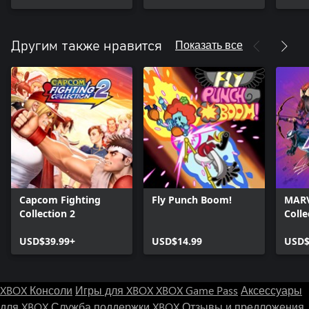
Показать все
Другим также нравится
Capcom Fighting
Fly Punch Boom!
MAR
Collection 2
Colle
USD$39.99+
USD$14.99
USD$
XBOX Консоли
Игры для XBOX
XBOX Game Pass
Аксессуары
для XBOX
Служба поддержки XBOX
Отзывы и предложения