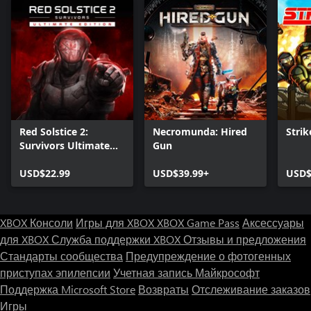
Red Solstice 2:
Necromunda: Hired
Strik
Survivors Ultimate
Gun
Edition
USD$22.99
USD$39.99+
USD$
XBOX Консоли
Игры для XBOX
XBOX Game Pass
Аксессуары
для XBOX
Служба поддержки XBOX
Отзывы и предложения
Стандарты сообщества
Предупреждение о фотогенных
приступах эпилепсии
Учетная запись Майкрософт
Поддержка Microsoft Store
Возвраты
Отслеживание заказов
Игры