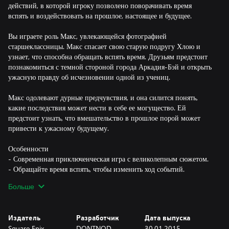
действий, в которой игроку позволено поворачивать время
вспять и воздействовать на прошлое, настоящее и будущее.
Вы играете роль Макс, увлекающейся фотографией
старшеклассницы. Макс спасает свою старую подругу Хлою и
узнает, что способна обращать вспять время. Друзьям предстоит
познакомиться с темной стороной города Аркадия-Бэй и открыть
ужасную правду об исчезновении одной из учениц.
Макс одолевают дурные предчувствия, и она силится понять,
какие последствия может нести в себе ее могущество. Ей
предстоит узнать, что вмешательство в прошлое порой может
привести к ужасному будущему.
Особенности
- Современная приключенческая игра с великолепным сюжетом.
- Обращайте время вспять, чтобы изменить ход событий.
- Различные окончания игры зависят от принятых вами решений.
Больше
- Потрясающая графика, созданная вручную.
- Звуковая дорожка из оригинальных инди-композиций.
Издатель
Разработчик
Дата выпуска
Square Enix
DONTNOD
30.01.2015