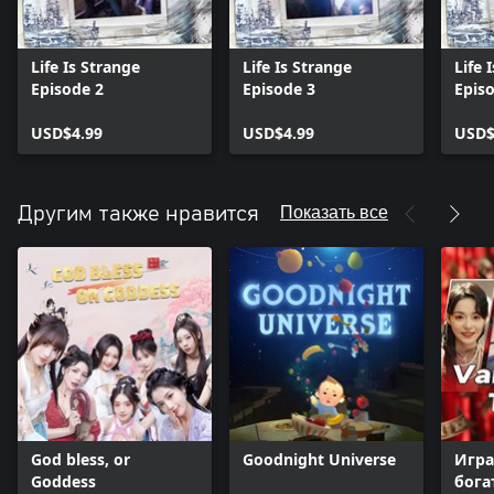
Life Is Strange
Life Is Strange
Life 
Episode 2
Episode 3
Epis
USD$4.99
USD$4.99
USD$
Показать все
Другим также нравится
God bless, or
Goodnight Universe
Игра
Goddess
бога