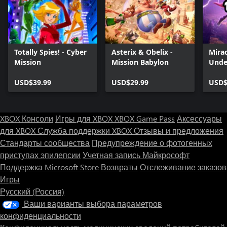
Totally Spies! - Cyber
Asterix & Obelix -
Mirac
Mission
Mission Babylon
Unde
USD$39.99
USD$29.99
USD$
XBOX Консоли
Игры для XBOX
XBOX Game Pass
Аксессуары
для XBOX
Служба поддержки XBOX
Отзывы и предложения
Стандарты сообщества
Предупреждение о фотогенных
приступах эпилепсии
Учетная запись Майкрософт
Поддержка Microsoft Store
Возвраты
Отслеживание заказов
Игры
Русский (Россия)
Ваши варианты выбора параметров
конфиденциальности