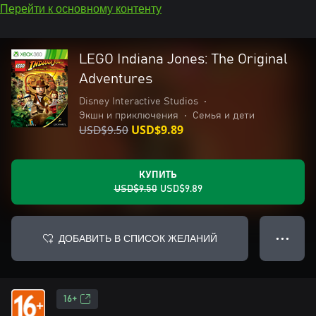
Перейти к основному контенту
LEGO Indiana Jones: The Original
Adventures
Disney Interactive Studios
•
Экшн и приключения
•
Семья и дети
USD$9.50
USD$9.89
КУПИТЬ
USD$9.50
USD$9.89
ДОБАВИТЬ В СПИСОК ЖЕЛАНИЙ
● ● ●
16+