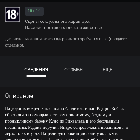
18+
Сцены сексуального характера,
Насилие против человека и животных
Для использования этого содержимого требуется игра (продается
отдельно).
СВЕДЕНИЯ
ОТЗЫВЫ
ЕЩЕ
Описание
На дорогах вокруг Ратае полно бандитов, и пан Радциг Кобыла
обратился за помощью к старому знакомому, бедному и
пронырливому барону Куно из Рихвальда и его бесславным
наёмникам. Радциг поручил Индро сопровождать наёмников… и
держать их в узде. Патрулируя провинцию, они узнали, что
давние заклятые враги Радцига вернулись, чтобы свести с ним