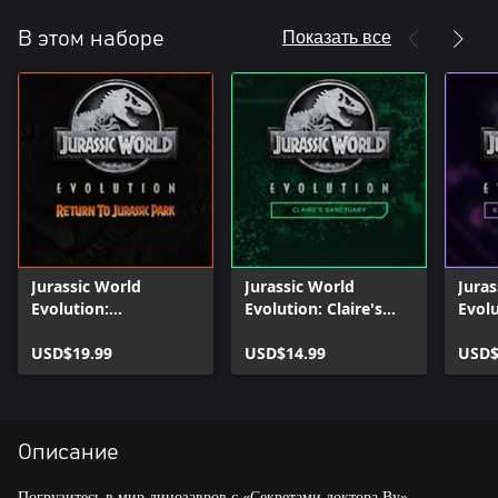
Показать все
В этом наборе
Jurassic World
Jurassic World
Juras
Evolution:
Evolution: Claire's
Evol
Возвращение В
Sanctuary
докт
Парк Юрского
USD$19.99
USD$14.99
USD$
Периода
Описание
Погрузитесь в мир динозавров с «Секретами доктора Ву»,