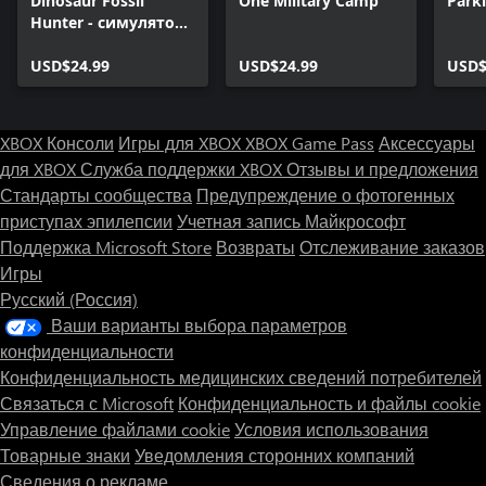
Dinosaur Fossil
One Military Camp
Park
Hunter - симулятор
палеонтологии
USD$24.99
USD$24.99
USD$
XBOX Консоли
Игры для XBOX
XBOX Game Pass
Аксессуары
для XBOX
Служба поддержки XBOX
Отзывы и предложения
Стандарты сообщества
Предупреждение о фотогенных
приступах эпилепсии
Учетная запись Майкрософт
Поддержка Microsoft Store
Возвраты
Отслеживание заказов
Игры
Русский (Россия)
Ваши варианты выбора параметров
конфиденциальности
Конфиденциальность медицинских сведений потребителей
Связаться с Microsoft
Конфиденциальность и файлы cookie
Управление файлами cookie
Условия использования
Товарные знаки
Уведомления сторонних компаний
Сведения о рекламе