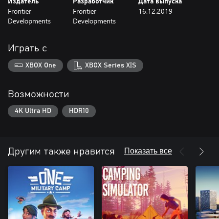
Издатель
Разработчик
Дата выпуска
Frontier
Frontier
16.12.2019
Developments
Developments
Играть с
XBOX One
XBOX Series X|S
Возможности
4K Ultra HD
HDR10
Показать все
Другим также нравится