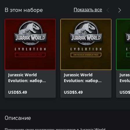
Показать все
В этом наборе
Jurassic World
Jurassic World
Juras
Evolution: набор
Evolution: набор
Evol
плотоядных
динозавров
трав
динозавров
USD$5.49
мелового периода
USD$5.49
дино
USD$
Описание
Пополните свою коллекцию динозавров в Jurassic World