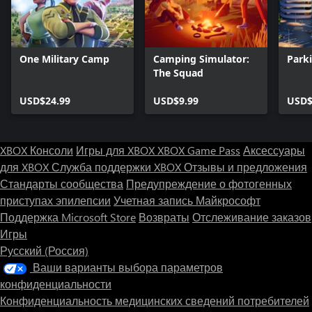
One Military Camp
Camping Simulator:
Park
The Squad
USD$24.99
USD$9.99
USD$
XBOX Консоли
Игры для XBOX
XBOX Game Pass
Аксессуары
для XBOX
Служба поддержки XBOX
Отзывы и предложения
Стандарты сообщества
Предупреждение о фотогенных
приступах эпилепсии
Учетная запись Майкрософт
Поддержка Microsoft Store
Возвраты
Отслеживание заказов
Игры
Русский (Россия)
Ваши варианты выбора параметров
конфиденциальности
Конфиденциальность медицинских сведений потребителей