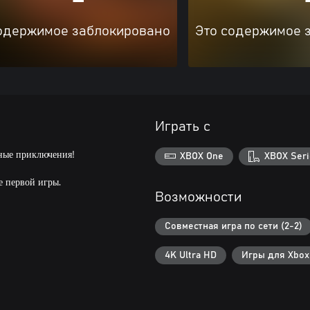
одержимое заблокировано
Это содержимое 
Играть с
сные приключения!
XBOX One
XBOX Seri
 первой игры.
Возможности
Совместная игра по сети (2-2)
4K Ultra HD
Игры для Xbox