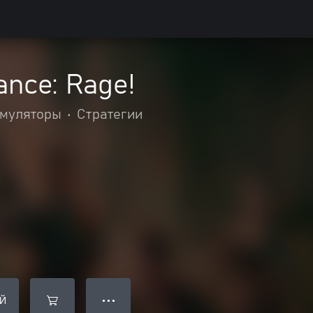
ance: Rage!
муляторы
•
Стратегии
Й
● ● ●