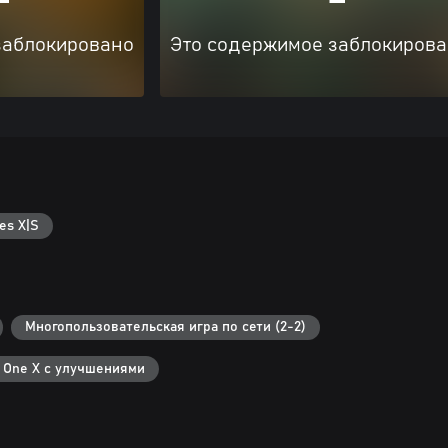
заблокировано
Это содержимое заблокиров
es X|S
Многопользовательская игра по сети (2-2)
 One X с улучшениями