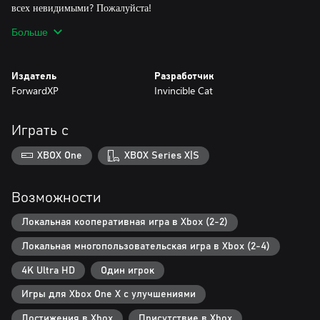
всех невидимыми? Пожалуйста!
* БОТЫ! Вы так хороши, что никто не хочет с вами играть?
Больше
Проверьте себя в бою с ботами-маньяками!
* 63 необычных костюма для вашего персонажа!
* Восстановите мир в галактике, победив Ужасного Судью и
Издатель
Разработчик
бесчисленные орды его приспешников!
ForwardXP
Invincible Cat
Играть с
XBOX One
XBOX Series X|S
Возможности
Локальная кооперативная игра в Xbox (2-2)
Локальная многопользовательская игра в Xbox (2-4)
4K Ultra HD
Один игрок
Игры для Xbox One X с улучшениями
Достижения в Xbox
Присутствие в Xbox