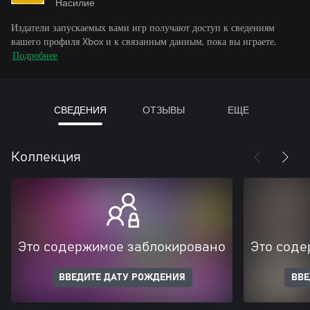
Насилие
Издатели запускаемых вами игр получают доступ к сведениям
вашего профиля Xbox и к связанным данным, пока вы играете.
Подробнее
СВЕДЕНИЯ
ОТЗЫВЫ
ЕЩЕ
Коллекция
Это содержимое заблокировано
Это соде
ВВЕДИТЕ ДАТУ РОЖДЕНИЯ
ВВЕ