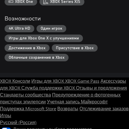
XBOX One
XBOX Series X|S
Возможности
4K Ultra HD
Один игрок
Игры для Xbox One X с улучшениями
Достижения в Xbox
Присутствие в Xbox
Облачные сохранения в Xbox
XBOX Консоли
Игры для XBOX
XBOX Game Pass
Аксессуары
для XBOX
Служба поддержки XBOX
Отзывы и предложения
Стандарты сообщества
Предупреждение о фотогенных
приступах эпилепсии
Учетная запись Майкрософт
Поддержка Microsoft Store
Возвраты
Отслеживание заказов
Игры
Русский (Россия)