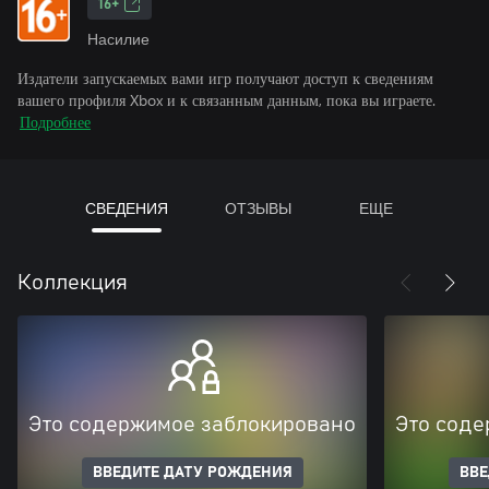
16+
Насилие
Издатели запускаемых вами игр получают доступ к сведениям
вашего профиля Xbox и к связанным данным, пока вы играете.
Подробнее
СВЕДЕНИЯ
ОТЗЫВЫ
ЕЩЕ
Коллекция
Это содержимое заблокировано
Это соде
ВВЕДИТЕ ДАТУ РОЖДЕНИЯ
ВВЕ