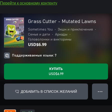
Перейти к основному контенту
Grass Cutter - Mutated Lawns
Sometimes You
•
Экшн и приключения
•
Семья и дети
•
Аркады
•
Головоломки и викторины
USD$6.99
Поддерживаемые языки: 7
КУПИТЬ
USD$6.99
ДОБАВИТЬ В СПИСОК ЖЕЛАНИЙ
● ● ●