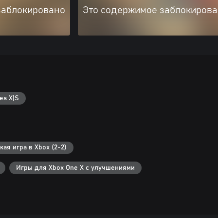
заблокировано
Это содержимое заблокиров
es X|S
ая игра в Xbox (2-2)
Игры для Xbox One X с улучшениями