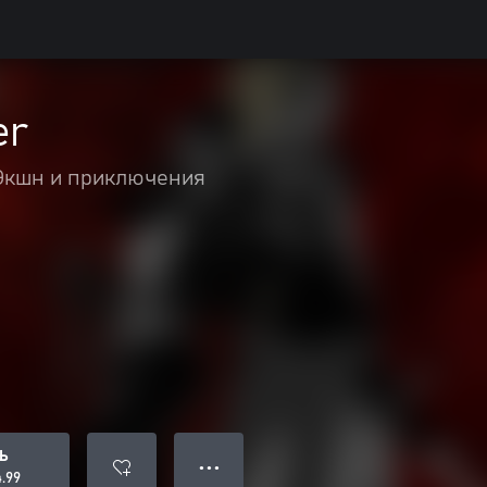
er
Экшн и приключения
Ь
● ● ●
.99