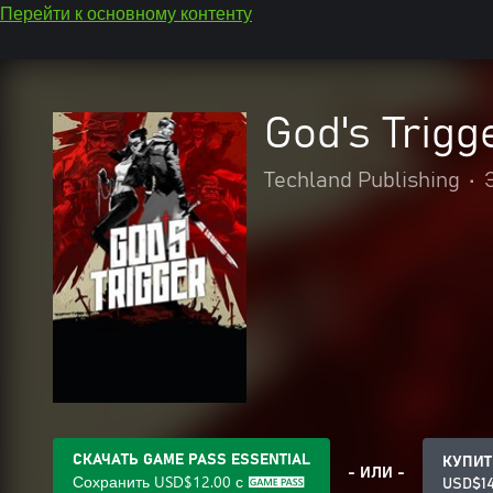
Перейти к основному контенту
God's Trigg
Techland Publishing
•
СКАЧАТЬ GAME PASS ESSENTIAL
КУПИТ
- ИЛИ -
Сохранить
USD$12.00
с
USD$14