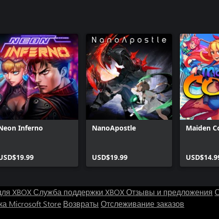
Neon Inferno
NanoApostle
Maiden C
USD$19.99
USD$19.99
USD$14.9
для XBOX
Служба поддержки XBOX
Отзывы и предложения
С
а Microsoft Store
Возвраты
Отслеживание заказов