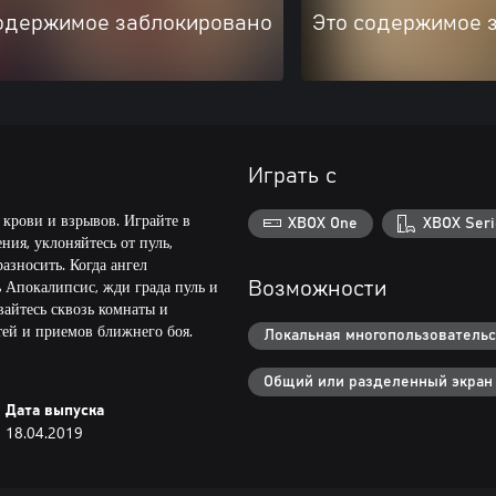
одержимое заблокировано
Это содержимое 
Играть с
 крови и взрывов. Играйте в
XBOX One
XBOX Seri
ия, уклоняйтесь от пуль,
азносить. Когда ангел
ь Апокалипсис, жди града пуль и
Возможности
вайтесь сквозь комнаты и
тей и приемов ближнего боя.
Локальная многопользовательск
Общий или разделенный экран
Дата выпуска
18.04.2019