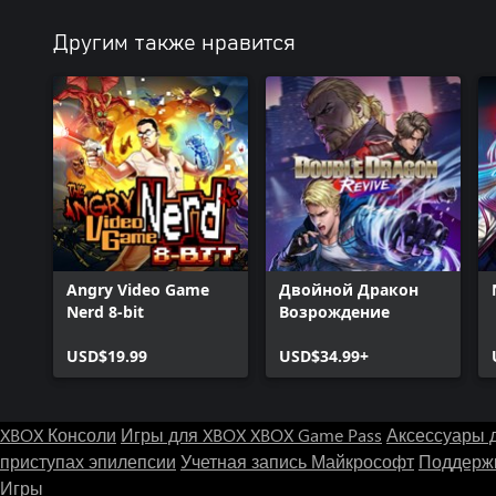
Другим также нравится
Angry Video Game
Двойной Дракон
Nerd 8-bit
Возрождение
USD$19.99
USD$34.99+
XBOX Консоли
Игры для XBOX
XBOX Game Pass
Аксессуары 
приступах эпилепсии
Учетная запись Майкрософт
Поддержк
Игры