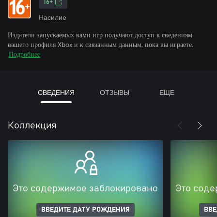
16+
Насилие
Издатели запускаемых вами игр получают доступ к сведениям
вашего профиля Xbox и к связанным данным, пока вы играете.
Подробнее
СВЕДЕНИЯ
ОТЗЫВЫ
ЕЩЕ
Коллекция
Это содержимое заблокировано
Это соде
ВВЕДИТЕ ДАТУ РОЖДЕНИЯ
ВВЕ