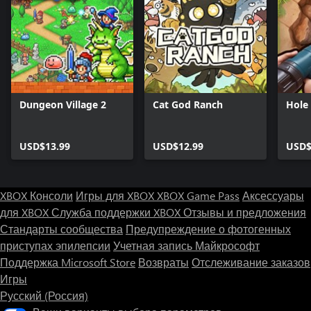
Dungeon Village 2
Cat God Ranch
Hole
USD$13.99
USD$12.99
USD$
XBOX Консоли
Игры для XBOX
XBOX Game Pass
Аксессуары
для XBOX
Служба поддержки XBOX
Отзывы и предложения
Стандарты сообщества
Предупреждение о фотогенных
приступах эпилепсии
Учетная запись Майкрософт
Поддержка Microsoft Store
Возвраты
Отслеживание заказов
Игры
Русский (Россия)