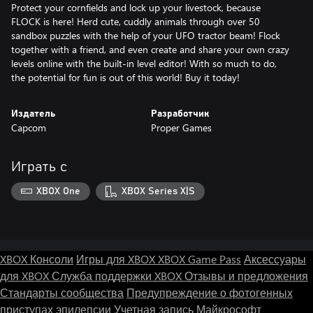
Protect your cornfields and lock up your livestock, because
FLOCK is here! Herd cute, cuddly animals through over 50
sandbox puzzles with the help of your UFO tractor beam! Flock
together with a friend, and even create and share your own crazy
levels online with the built-in level editor! With so much to do,
the potential for fun is out of this world! Buy it today!
Издатель
Разработчик
Capcom
Proper Games
Играть с
XBOX One
XBOX Series X|S
XBOX Консоли
Игры для XBOX
XBOX Game Pass
Аксессуары
для XBOX
Служба поддержки XBOX
Отзывы и предложения
Стандарты сообщества
Предупреждение о фотогенных
приступах эпилепсии
Учетная запись Майкрософт