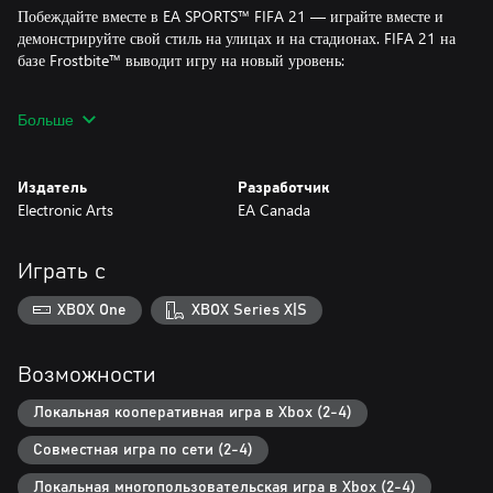
Побеждайте вместе в EA SPORTS™ FIFA 21 — играйте вместе и
демонстрируйте свой стиль на улицах и на стадионах. FIFA 21 на
базе Frostbite™ выводит игру на новый уровень:
• Побеждайте вместе благодаря новым игровым возможностям в
Больше
режимах СОСТАВЫ VOLTA FOOTBALL и кооп-игре в FIFA
Ultimate Team.
• Ощутите новый уровень реализма, вознаграждающий игрока за
Издатель
Разработчик
креативность и контроль.
Electronic Arts
EA Canada
• Управляйте каждым моментом в режиме карьеры FIFA 21 с
нововведениями, благодаря которым в матчах, трансферах и
тренировках появляется новая глубина.
Играть с
• Оцените непревзойденную реалистичность, открывающую
перед вами максимально правдоподобный мир футбола, включая
XBOX One
XBOX Series X|S
такие турниры как UEFA Champions League и CONMEBOL
Libertadores.
Возможности
Приобретите FIFA 21 для Xbox One до выхода FIFA 22 и
получите улучшение FIFA 21 до версии для Xbox Series X|S
Локальная кооперативная игра в Xbox (2-4)
бесплатно.* Весь полученный в FIFA Ultimate Team и VOLTA
Совместная игра по сети (2-4)
FOOTBALL прогресс и контент будет перенесен.
Локальная многопользовательская игра в Xbox (2-4)