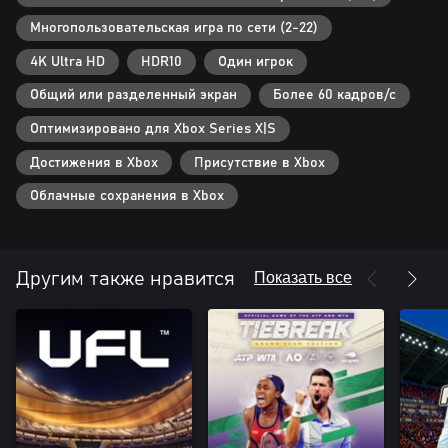
Данная игра включает необязательные внутриигровые покупки
виртуальной валюты, которую можно использовать для
Многопользовательская игра по сети (2-22)
приобретения различных виртуальных внутриигровых
4K Ultra HD
HDR10
Один игрок
предметов.
Общий или разделенный экран
Более 60 кадров/с
*ПРИМЕНЯЮТСЯ УСЛОВИЯ. ПОДРОБНОСТИ СМ. НА
ea.com/ru-ru/dual-entitlement.
Оптимизировано для Xbox Series X|S
**ПРИМЕНЯЮТСЯ УСЛОВИЯ И ОГРАНИЧЕНИЯ. ДЛЯ
Достижения в Xbox
Присутствие в Xbox
ПОЛУЧЕНИЯ ДОПОЛНИТЕЛЬНОЙ ИНФОРМАЦИИ СМ.
www.ea.com/ru-ru/legal.
Облачные сохранения в Xbox
Показать все
Другим также нравится