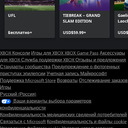
UFL
TIEBREAK – GRAND
Gaeli
SLAM EDITION
Laoc
Бесплатно+
USD$59.99+
USD$
XBOX Консоли
Игры для XBOX
XBOX Game Pass
Аксессуары
для XBOX
Служба поддержки XBOX
Отзывы и предложения
Стандарты сообщества
Предупреждение о фотогенных
приступах эпилепсии
Учетная запись Майкрософт
Поддержка Microsoft Store
Возвраты
Отслеживание заказов
Игры
Русский (Россия)
Ваши варианты выбора параметров
конфиденциальности
Конфиденциальность медицинских сведений потребителей
Связаться с Microsoft
Конфиденциальность и файлы cookie