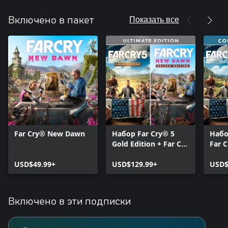
Показать все
Включено в пакет
Far Cry® New Dawn
Набор Far Cry® 5
Набо
Gold Edition + Far Cry
Far 
® New Dawn Deluxe
Delux
USD$49.99+
Edition
USD$129.99+
USD$
Включено в эти подписки