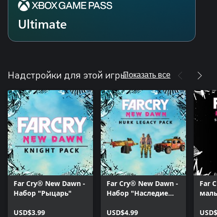
Ultimate
Показать все
Надстройки для этой игры
Far Cry® New Dawn -
Far Cry® New Dawn -
Far 
Набор "Рыцарь"
Набор "Наследие
малы
Хёрка"
кред
USD$3.99
USD$4.99
USD$