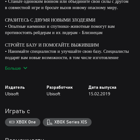
• Станьте одиноким воином или объедините свои силы с другом
в совместной игре и бросьте вызов новому опасному миру.
СРАЗИТЕСЬ С ДВУМЯ НОВЫМИ ЗЛОДЕЯМИ
• Опытные наемники и спутники-животные помогут вам
противостоять рейдерам и их лидерам - Близнецам
СТРОЙТЕ БАЗУ И ПОМОГАЙТЕ ВЫЖИВШИМ
• Нанимайте специалистов и улучшайте свою базу. Специалисты
подарят вам новые возможности, в том числе изготовление
оружия, снаряжения и не только.
Больше
ДОБЫВАЙТЕ РЕСУРСЫ В ОКРУГЕ ХОУП И ЗА ЕГО
ПРЕДЕЛАМИ
Издатель
Разработчик
Дата выпуска
• Бросьте вызов рейдерам в войне за территорию и организуйте
Ubisoft
Ubisoft
15.02.2019
вылазки в самые известные места США.
Играть с
XBOX One
XBOX Series X|S