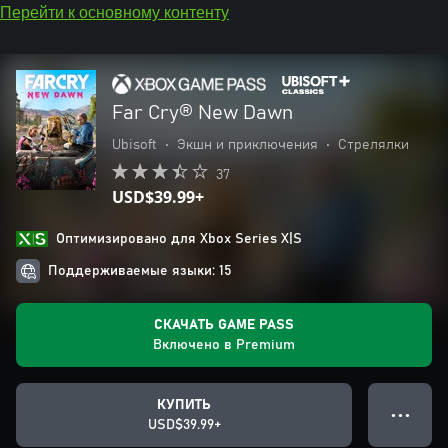
Перейти к основному контенту
Far Cry® New Dawn
Ubisoft
•
Экшн и приключения
•
Стрелялки
37
USD$39.99+
Оптимизировано для Xbox Series X|S
Поддерживаемые языки: 15
СКАЧАТЬ GAME PASS
Включено в Premium
КУПИТЬ
● ● ●
USD$39.99+