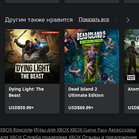
Показать все
Другим также нравится
Dying Light: The
Dead Island 2
Atom
Beast
Ultimate Edition
USD$59.99+
USD$69.99+
USD$
XBOX Консоли
Игры для XBOX
XBOX Game Pass
Аксессуары
для XBOX
Служба поддержки XBOX
Отзывы и предложения