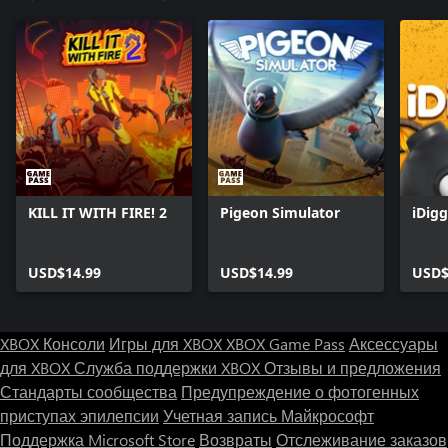
KILL IT WITH FIRE! 2
Pigeon Simulator
iDig
USD$14.99
USD$14.99
USD$
XBOX Консоли
Игры для XBOX
XBOX Game Pass
Аксессуары
для XBOX
Служба поддержки XBOX
Отзывы и предложения
Стандарты сообщества
Предупреждение о фотогенных
приступах эпилепсии
Учетная запись Майкрософт
Поддержка Microsoft Store
Возвраты
Отслеживание заказов