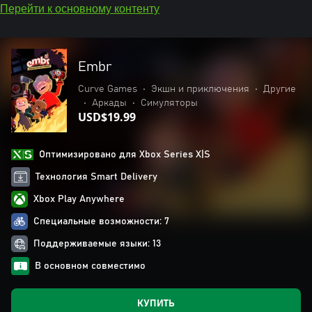
Перейти к основному контенту
Embr
Curve Games
•
Экшн и приключения
•
Другие
•
Аркады
•
Симуляторы
USD$19.99
Оптимизировано для Xbox Series X|S
Технология Smart Delivery
Xbox Play Anywhere
Специальные возможности: 7
Поддерживаемые языки: 13
В основном совместимо
КУПИТЬ