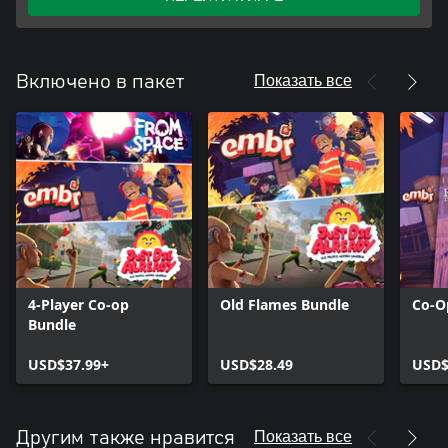
Показать все
Включено в пакет
4-Player Co-op
Old Flames Bundle
Co-O
Bundle
USD$37.99+
USD$28.49
USD$
Показать все
Другим также нравится