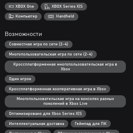
вызов гравитации, перчатки с изоляцией помогут выдержать
XBOX One
XBOX Series X|S
удар током — выбирайте любой из 17 предметов снаряжения.
Компьютер
Handheld
Новые типы заданий, ежедневные и еженедельные испытания,
множество достижений — в Embr вы не заскучаете и будете
Возможности
возвращаться в игру снова и снова.
Совместная игра по сети (2-4)
Многопользовательская игра по сети (2-4)
Кроссплатформенная многопользовательская игра в
Xbox
Один игрок
Кроссплатформенная кооперативная игра в Xbox
Многопользовательская игра на консолях разных
поколений в Xbox Live
Оптимизировано для Xbox Series X|S
Интеллектуальная доставка
Геймпад для ПК