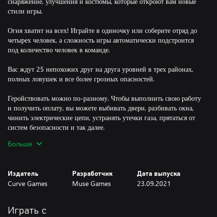
снаряжение, улучшения и костюмы, которые откроют вам новые
стили игры.
Огня хватит на всех! Играйте в одиночку или соберите отряд до
четырех человек, а сложность игры автоматически подстроится
под количество человек в команде.
Вас ждут 25 непохожих друг на друга уровней в трех районах,
полных ловушек и все более грозных опасностей.
Геройствовать можно по-разному. Чтобы выполнить свою работу
и получить оплату, вы можете выбивать двери, разбивать окна,
чинить электрические цепи, устранять утечки газа, прятаться от
систем безопасности и так далее.
Больше
Получая оценки в пять звезд, вы привлечете богатых клиентов.
Не хватает денег? Попробуйте умыкнуть пару ценных вещей,
пока клиенты смотрят в другую сторону.
Издатель
Разработчик
Дата выпуска
Curve Games
Muse Games
23.09.2021
Благодаря разнообразию приборов, улучшений, транспорта и
костюмов вы сможете тушить пожары в своем стиле. Особый
шлем, уменьшающий урон от падений, позволит спрыгивать с
Играть с
высоких зданий, с бейсболкой двойного прыжка вы бросите