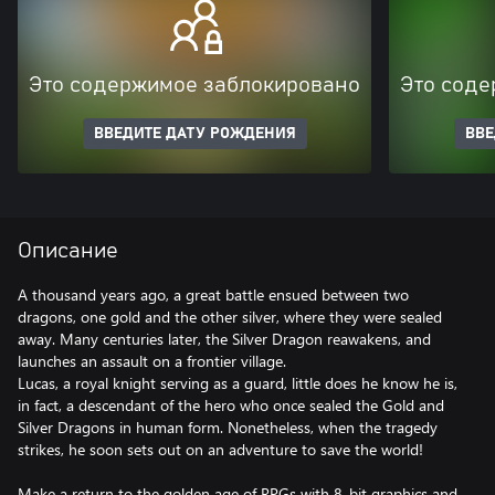
Это содержимое заблокировано
Это соде
ВВЕДИТЕ ДАТУ РОЖДЕНИЯ
ВВЕ
Описание
A thousand years ago, a great battle ensued between two
dragons, one gold and the other silver, where they were sealed
away. Many centuries later, the Silver Dragon reawakens, and
launches an assault on a frontier village.
Lucas, a royal knight serving as a guard, little does he know he is,
in fact, a descendant of the hero who once sealed the Gold and
Silver Dragons in human form. Nonetheless, when the tragedy
strikes, he soon sets out on an adventure to save the world!
Make a return to the golden age of RPGs with 8-bit graphics and