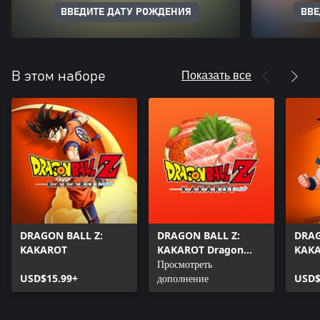
ВВЕДИТЕ ДАТУ РОЖДЕНИЯ
ВВЕ
Показать все
В этом наборе
DRAGON BALL Z:
DRAGON BALL Z:
DRAG
KAKAROT
KAKAROT Dragon
KAKA
Palace Bowl
Просмотреть
Pass
USD$15.99+
дополнение
USD$