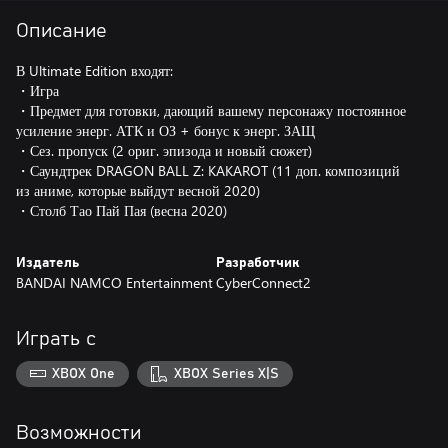
Описание
В Ultimate Edition входят:
・Игра
・Предмет для готовки, дающий вашему персонажу постоянное
усиление энерг. АТК и ОЗ + бонус к энерг. ЗАЩ
・Сез. пропуск (2 ориг. эпизода и новый сюжет)
・Саундтрек DRAGON BALL Z: KAKAROT (11 доп. композиций
из аниме, которые выйдут весной 2020)
・Столб Тао Пай Пая (весна 2020)
Издатель
Разработчик
BANDAI NAMCO Entertainment
CyberConnect2
Играть с
XBOX One
XBOX Series X|S
Возможности