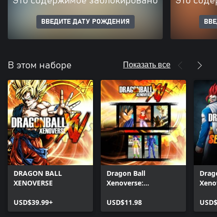
Это содержимое заблокировано
Это соде
ВВЕДИТЕ ДАТУ РОЖДЕНИЯ
ВВЕ
Показать все
В этом наборе
DRAGON BALL
Dragon Ball
Drag
XENOVERSE
Xenoverse:
Xeno
комплект GT 1
сезо
USD$39.99+
USD$11.98
абон
USD$