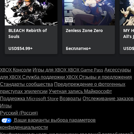
BLEACH Rebirth of
Zenless Zone Zero
MY H
Souls
All’s 
USD$54.99+
Бесплатно+
USD$
XBOX Консоли
Игры для XBOX
XBOX Game Pass
Аксессуары
для XBOX
Служба поддержки XBOX
Отзывы и предложения
Стандарты сообщества
Предупреждение о фотогенных
приступах эпилепсии
Учетная запись Майкрософт
Поддержка Microsoft Store
Возвраты
Отслеживание заказов
Игры
Русский (Россия)
Ваши варианты выбора параметров
конфиденциальности