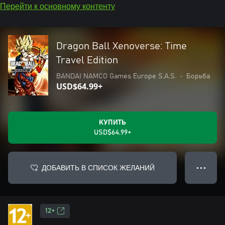
Перейти к основному контенту
Dragon Ball Xenoverse: Time
Travel Edition
BANDAI NAMCO Games Europe S.A.S.
•
Борьба
USD$64.99+
КУПИТЬ
USD$64.99+
ДОБАВИТЬ В СПИСОК ЖЕЛАНИЙ
● ● ●
12+