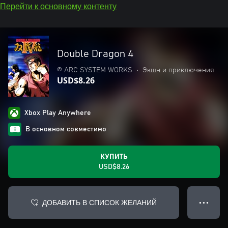
Перейти к основному контенту
Double Dragon 4
© ARC SYSTEM WORKS
•
Экшн и приключения
USD$8.26
Xbox Play Anywhere
В основном совместимо
КУПИТЬ
USD$8.26
ДОБАВИТЬ В СПИСОК ЖЕЛАНИЙ
● ● ●