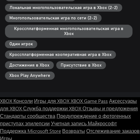
Локальная многопользовательская игра в Xbox (2-2)
Многопользовательская игра по сети (2-2)
Кроссплатформенная многопользовательская игра в
Xbox
Один игрок
Кроссплатформенная кооперативная игра в Xbox
Достижения в Xbox
Присутствие в Xbox
Xbox Play Anywhere
XBOX Консоли
Игры для XBOX
XBOX Game Pass
Аксессуары
для XBOX
Служба поддержки XBOX
Отзывы и предложения
Стандарты сообщества
Предупреждение о фотогенных
приступах эпилепсии
Учетная запись Майкрософт
Поддержка Microsoft Store
Возвраты
Отслеживание заказов
Игры