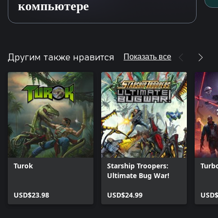
компьютере
Показать все
Другим также нравится
Turok
Starship Troopers:
Turbo
Ultimate Bug War!
USD$23.98
USD$24.99
USD$