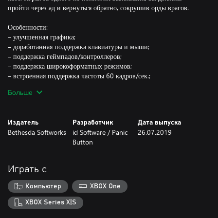
пройти через ад и вернуться обратно, сокрушив орды врагов.
Особенности:
– улучшенная графика;
– доработанная поддержка клавиатуры и мыши;
– поддержка геймпадов/контроллеров;
– поддержка широкоформатных режимов;
– встроенная поддержка частоты 60 кадров/сек.;
– дополнения Resurrection of Evil и The Lost Missions.
Больше
– *Войдите в игру с учетной записью Slayers Club и получите
ретрооблик «Морпех из Doom (красный)» с именной табличкой
для DOOM Eternal.
Издатель
Разработчик
Дата выпуска
Bethesda Softworks
id Software / Panic
26.07.2019
*Требуется учетная запись Bethesda.net. Ознакомьтесь с
Button
пользовательским соглашением, условиями предоставления
услуг, политикой конфиденциальности и т. д. на сайте
bethesda.net.
Играть с
https://eulas.bethesda.net/doom3
Компьютер
XBOX One
XBOX Series X|S