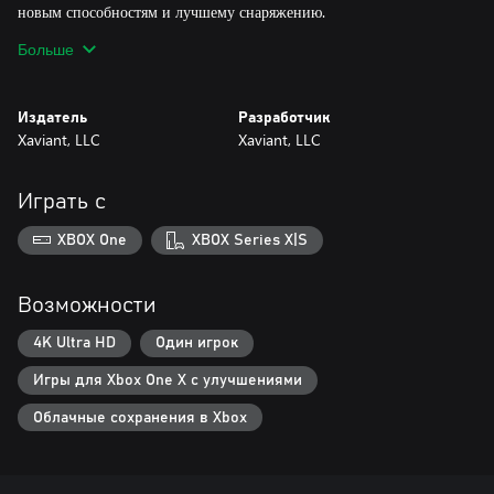
новым способностям и лучшему снаряжению.
Больше
В Don't Die, Minerva! вас ждет множество уровней сложностей,
от беспечной прогулки в парке под луной до жестокого
испытания, которое выдержат только самые смелые, а также
Издатель
Разработчик
удобное управление, увлекательный игровой процесс, красочная
Xaviant, LLC
Xaviant, LLC
графика и проработанная система снаряжения и характеристик.
Подземелья, противники и предметы генерируются случайно. Ни
Играть с
одно прохождение игры не будет похоже на другое.
XBOX One
XBOX Series X|S
Подробные сведения о стадии выхода игры, а также о том, как
отправить отзыв и сообщить о проблеме см. по ссылке
www.dontdieminerva.com.
Возможности
4K Ultra HD
Один игрок
Игры для Xbox One X с улучшениями
Облачные сохранения в Xbox