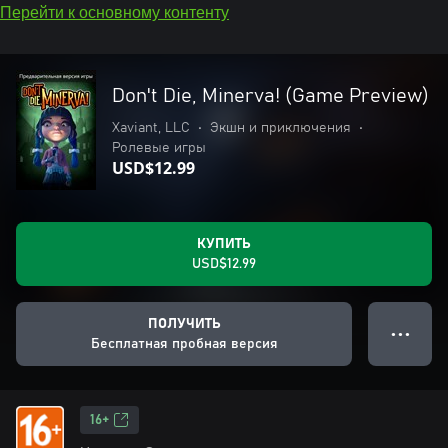
Перейти к основному контенту
Don't Die, Minerva! (Game Preview)
Xaviant, LLC
•
Экшн и приключения
•
Ролевые игры
USD$12.99
КУПИТЬ
USD$12.99
ПОЛУЧИТЬ
● ● ●
Бесплатная пробная версия
16+