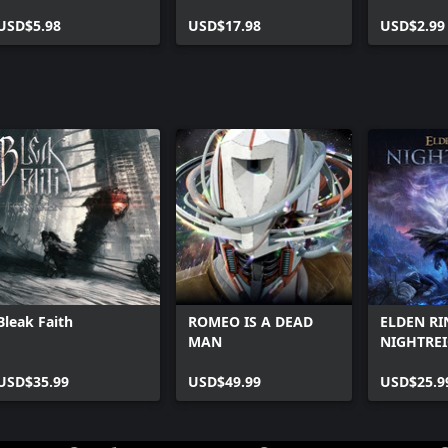
USD$5.98
USD$17.98
USD$2.99
Bleak Faith
ROMEO IS A DEAD
ELDEN RI
MAN
NIGHTRE
USD$35.99
USD$49.99
USD$25.9