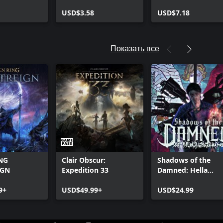
Супер-Вергилия
USD$3.58
USD$7.18
Показать все
NG
Clair Obscur:
Shadows of the
IGN
Expedition 33
Damned: Hella
Remastered
9+
USD$49.99+
USD$24.99