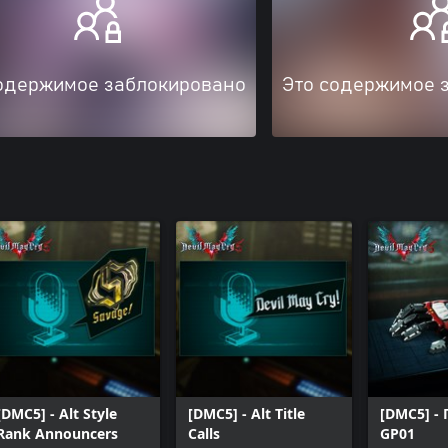
одержимое заблокировано
Это содержимое 
[DMC5] - Alt Style
[DMC5] - Alt Title
[DMC5] -
Rank Announcers
Calls
GP01