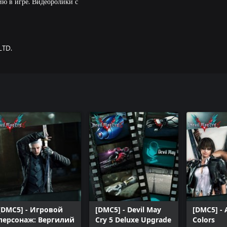
ию в игре. Видеоролики с
LTD.
[DMC5] - Игровой
[DMC5] - Devil May
[DMC5] - 
персонаж: Вергилий
Cry 5 Deluxe Upgrade
Colors