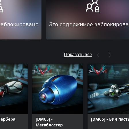
заблокировано
Это содержимое заблокиров
Показать все
 Гербера
[DMC5] -
[DMC5] - Бич паст
Мегабластер