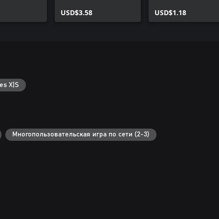
USD$3.58
USD$1.18
es X|S
Многопользовательская игра по сети (2-3)