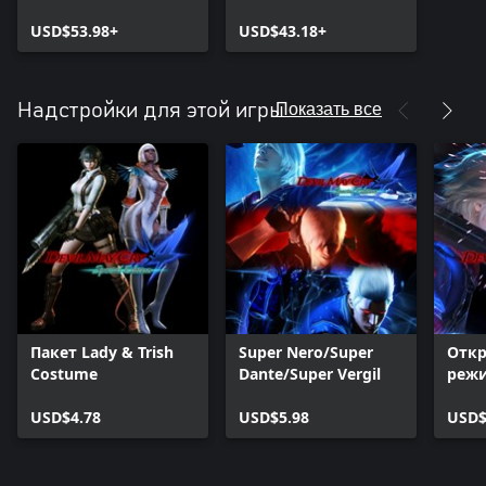
Bundle
USD$53.98+
USD$43.18+
Показать все
Надстройки для этой игры
Пакет Lady & Trish
Super Nero/Super
Откр
Costume
Dante/Super Vergil
реж
USD$4.78
USD$5.98
USD$