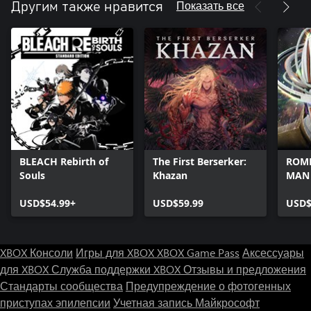
Показать все
Другим также нравится
BLEACH Rebirth of
The First Berserker:
ROME
Souls
Khazan
MAN
USD$54.99+
USD$59.99
USD$
XBOX Консоли
Игры для XBOX
XBOX Game Pass
Аксессуары
для XBOX
Служба поддержки XBOX
Отзывы и предложения
Стандарты сообщества
Предупреждение о фотогенных
приступах эпилепсии
Учетная запись Майкрософт