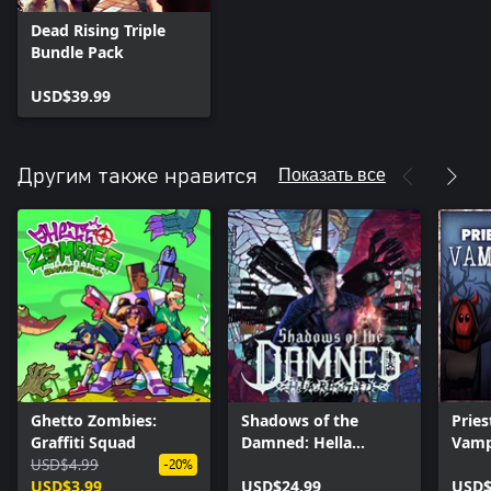
Dead Rising Triple
Bundle Pack
USD$39.99
Показать все
Другим также нравится
Ghetto Zombies:
Shadows of the
Pries
Graffiti Squad
Damned: Hella
Vamp
USD$4.99
Remastered
-20%
USD$3.99
USD$24.99
USD$