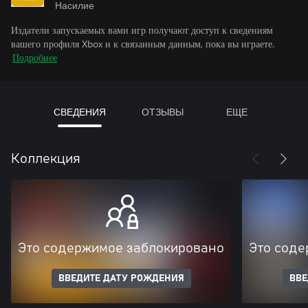
Насилие
Издатели запускаемых вами игр получают доступ к сведениям
вашего профиля Xbox и к связанным данным, пока вы играете.
Подробнее
СВЕДЕНИЯ
ОТЗЫВЫ
ЕЩЕ
Коллекция
Это содержимое заблокировано
Это соде
ВВЕДИТЕ ДАТУ РОЖДЕНИЯ
ВВЕ