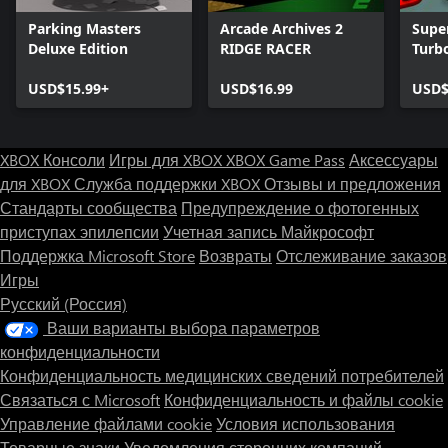
Parking Masters
Arcade Archives 2
Supe
Deluxe Edition
RIDGE RACER
Turb
USD$15.99+
USD$16.99
USD$
XBOX Консоли
Игры для XBOX
XBOX Game Pass
Аксессуары
для XBOX
Служба поддержки XBOX
Отзывы и предложения
Стандарты сообщества
Предупреждение о фотогенных
приступах эпилепсии
Учетная запись Майкрософт
Поддержка Microsoft Store
Возвраты
Отслеживание заказов
Игры
Русский (Россия)
Ваши варианты выбора параметров
конфиденциальности
Конфиденциальность медицинских сведений потребителей
Связаться с Microsoft
Конфиденциальность и файлы cookie
Управление файлами cookie
Условия использования
Товарные знаки
Уведомления сторонних компаний